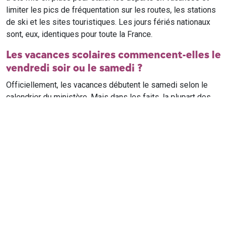
limiter les pics de fréquentation sur les routes, les stations
de ski et les sites touristiques. Les jours fériés nationaux
sont, eux, identiques pour toute la France.
Les vacances scolaires commencent-elles le
vendredi soir ou le samedi ?
Officiellement, les vacances débutent le samedi selon le
calendrier du ministère. Mais dans les faits, la plupart des
élèves qui n'ont pas cours le samedi sont en vacances dès
le vendredi soir après leur dernier cours. Il est conseillé de
vérifier avec l'établissement scolaire si des cours ont lieu le
samedi matin.
Où trouver le calendrier scolaire officiel ?
Le calendrier scolaire officiel est publié sur le site du
ministère de l'Education nationale
. Les dates présentées sur
ce site reprennent les données officielles pour les années
scolaires en cours et à venir, pour chaque zone et chaque