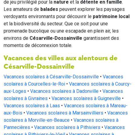
de jeu privilégié pour la
nature
et la
détente en famille
.
Les amateurs de
balades
peuvent explorer les paysages
verdoyants environnants pour découvrir le
patrimoine local
et la biodiversité du secteur. Que ce soit pour une
promenade bucolique ou une escapade en plein air, les
environs de
Césarville-Dossainville
garantissent des
moments de déconnexion totale.
Vacances des villes aux alentours de
Césarville-Dossainville
Vacances scolaires à Césarville-Dossainville
•
Vacances
scolaires à Courcelles-le-Roi
•
Vacances scolaires à Courcy-
aux-Loges
•
Vacances scolaires à Dadonville
•
Vacances
scolaires à Givraines
•
Vacances scolaires à Guigneville
•
Vacances scolaires à Laas
•
Vacances scolaires à Mareau-
aux-Bois
•
Vacances scolaires à Marsainvilliers
•
Vacances
scolaires à Morville-en-Beauce
•
Vacances scolaires à
Pannecières
•
Vacances scolaires à Pithiviers
•
Vacances
scolaires à Pithiviers-le-Vieil
•
Vacances scolaires à