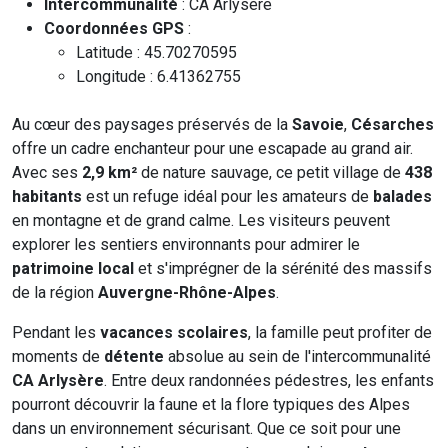
Intercommunalité
: CA Arlysère
Coordonnées GPS
:
Latitude : 45.70270595
Longitude : 6.41362755
Au cœur des paysages préservés de la
Savoie
,
Césarches
offre un cadre enchanteur pour une escapade au grand air.
Avec ses
2,9 km²
de nature sauvage, ce petit village de
438
habitants
est un refuge idéal pour les amateurs de
balades
en montagne et de grand calme. Les visiteurs peuvent
explorer les sentiers environnants pour admirer le
patrimoine local
et s'imprégner de la sérénité des massifs
de la région
Auvergne-Rhône-Alpes
.
Pendant les
vacances scolaires
, la famille peut profiter de
moments de
détente
absolue au sein de l'intercommunalité
CA Arlysère
. Entre deux randonnées pédestres, les enfants
pourront découvrir la faune et la flore typiques des Alpes
dans un environnement sécurisant. Que ce soit pour une