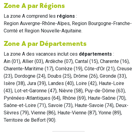
Zone A par Régions
La zone A comprend les
régions
:
Region Auvergne-Rhône-Alpes, Region Bourgogne-Franche-
Comté et Region Nouvelle-Aquitaine.
Zone A par Départements
La zone A des vacances inclut ces
départements
:
Ain (01), Allier (03), Ardèche (07), Cantal (15), Charente (16),
Charente-Maritime (17), Corrèze (19), Côte-d’Or (21), Creuse
(23), Dordogne (24), Doubs (25), Drôme (26), Gironde (33),
Isère (38), Jura (39), Landes (40), Loire (42), Haute-Loire
(43), Lot-et-Garonne (47), Nièvre (58), Puy-de-Dôme (63),
Pyrénées-Atlantiques (64), Rhône (69), Haute-Saône (70),
Saône-et-Loire (71), Savoie (73), Haute-Savoie (74), Deux-
Sèvres (79), Vienne (86), Haute-Vienne (87), Yonne (89),
Territoire de Belfort (90).