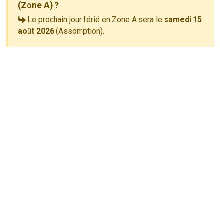
(Zone A) ?
Le prochain jour férié en Zone A sera le
samedi 15
août 2026
(Assomption).