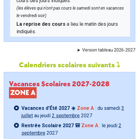
cours des jours indiqués.
(les élèves qui n'ont pas cours le samedi sont en vacances
le vendredi soir)
La reprise des cours
a lieu le matin des jours
indiqués.
Version tableau 2026-2027
Calendriers scolaires suivants
Vacances Scolaires 2027-2028
ZONE A
Vacances d’Été 2027 ☀️
Zone A
: du samedi
3
juillet
au jeudi
2 septembre
2027
Rentrée Scolaire 2027 🎒
Zone A
: le jeudi
2
septembre
2027