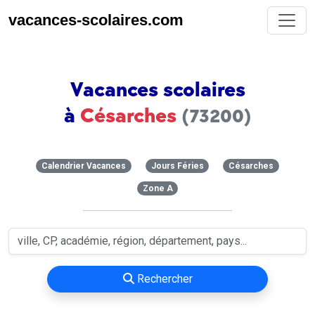
vacances-scolaires.com
Vacances scolaires
à
Césarches
(73200)
Calendrier Vacances
Jours Féries
Césarches
Zone A
Rechercher