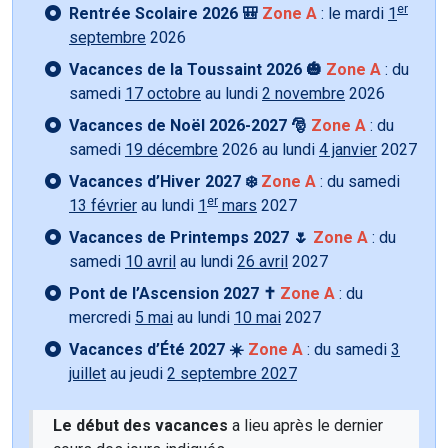
er
Rentrée Scolaire 2026 🎒
Zone A
: le mardi
1
septembre
2026
Vacances de la Toussaint 2026 🎃
Zone A
: du
samedi
17 octobre
au lundi
2 novembre
2026
Vacances de Noël 2026-2027 🎅
Zone A
: du
samedi
19 décembre
2026 au lundi
4 janvier
2027
Vacances d’Hiver 2027 ❄️
Zone A
: du samedi
er
13 février
au lundi
1
mars
2027
Vacances de Printemps 2027 🌷
Zone A
: du
samedi
10 avril
au lundi
26 avril
2027
Pont de l’Ascension 2027 ✝️
Zone A
: du
mercredi
5 mai
au lundi
10 mai
2027
Vacances d’Été 2027 ☀️
Zone A
: du samedi
3
juillet
au jeudi
2 septembre 2027
Le début des vacances
a lieu après le dernier