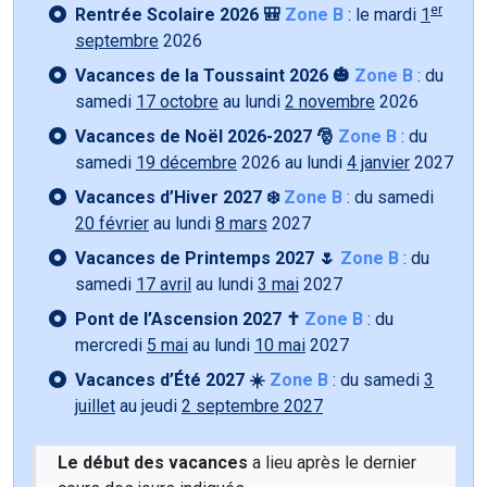
er
Rentrée Scolaire 2026 🎒
Zone B
: le mardi
1
septembre
2026
Vacances de la Toussaint 2026 🎃
Zone B
: du
samedi
17 octobre
au lundi
2 novembre
2026
Vacances de Noël 2026-2027 🎅
Zone B
: du
samedi
19 décembre
2026 au lundi
4 janvier
2027
Vacances d’Hiver 2027 ❄️
Zone B
: du samedi
20 février
au lundi
8 mars
2027
Vacances de Printemps 2027 🌷
Zone B
: du
samedi
17 avril
au lundi
3 mai
2027
Pont de l’Ascension 2027 ✝️
Zone B
: du
mercredi
5 mai
au lundi
10 mai
2027
Vacances d’Été 2027 ☀️
Zone B
: du samedi
3
juillet
au jeudi
2 septembre 2027
Le début des vacances
a lieu après le dernier