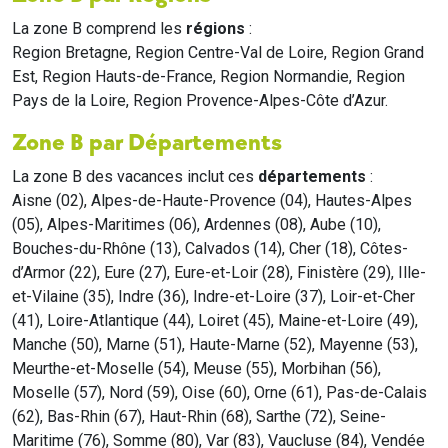
La zone B comprend les
régions
:
Region Bretagne, Region Centre-Val de Loire, Region Grand
Est, Region Hauts-de-France, Region Normandie, Region
Pays de la Loire, Region Provence-Alpes-Côte d’Azur.
Zone B par Départements
La zone B des vacances inclut ces
départements
:
Aisne (02), Alpes-de-Haute-Provence (04), Hautes-Alpes
(05), Alpes-Maritimes (06), Ardennes (08), Aube (10),
Bouches-du-Rhône (13), Calvados (14), Cher (18), Côtes-
d’Armor (22), Eure (27), Eure-et-Loir (28), Finistère (29), Ille-
et-Vilaine (35), Indre (36), Indre-et-Loire (37), Loir-et-Cher
(41), Loire-Atlantique (44), Loiret (45), Maine-et-Loire (49),
Manche (50), Marne (51), Haute-Marne (52), Mayenne (53),
Meurthe-et-Moselle (54), Meuse (55), Morbihan (56),
Moselle (57), Nord (59), Oise (60), Orne (61), Pas-de-Calais
(62), Bas-Rhin (67), Haut-Rhin (68), Sarthe (72), Seine-
Maritime (76), Somme (80), Var (83), Vaucluse (84), Vendée