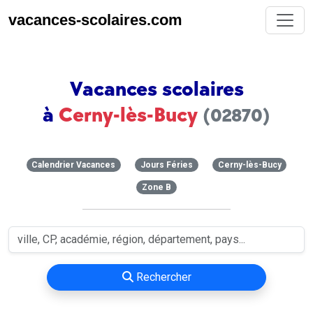
vacances-scolaires.com
Vacances scolaires
à
Cerny-lès-Bucy
(02870)
Calendrier Vacances
Jours Féries
Cerny-lès-Bucy
Zone B
Rechercher