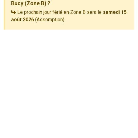
Bucy (Zone B) ?
Le prochain jour férié en Zone B sera le
samedi 15
août 2026
(Assomption).