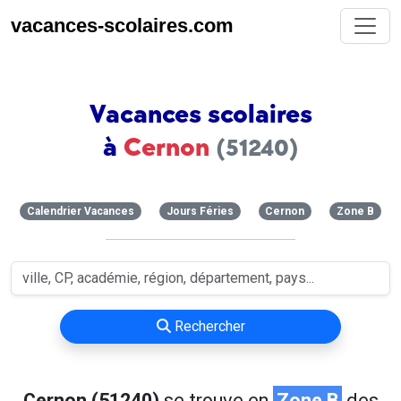
vacances-scolaires.com
Vacances scolaires
à
Cernon
(51240)
Calendrier Vacances
Jours Féries
Cernon
Zone B
Rechercher
Cernon (51240)
se trouve en
Zone B
des