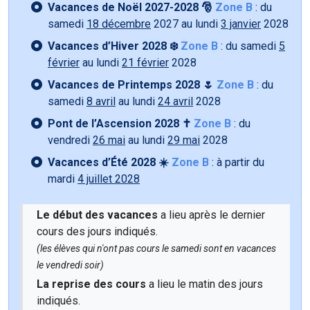
Vacances de Noël 2027-2028 🎅
Zone B
: du
samedi
18 décembre
2027 au lundi
3 janvier
2028
Vacances d’Hiver 2028 ❄️
Zone B
: du samedi
5
février
au lundi
21 février
2028
Vacances de Printemps 2028 🌷
Zone B
: du
samedi
8 avril
au lundi
24 avril
2028
Pont de l’Ascension 2028 ✝️
Zone B
: du
vendredi
26 mai
au lundi
29 mai
2028
Vacances d’Été 2028 ☀️
Zone B
: à partir du
mardi
4 juillet 2028
Le début des vacances
a lieu après le dernier
cours des jours indiqués.
(les élèves qui n'ont pas cours le samedi sont en vacances
le vendredi soir)
La reprise des cours
a lieu le matin des jours
indiqués.