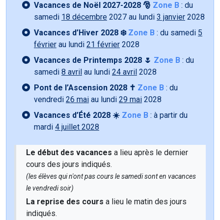
Vacances de Noël 2027-2028 🎅
Zone B
: du
samedi
18 décembre
2027 au lundi
3 janvier
2028
Vacances d’Hiver 2028 ❄️
Zone B
: du samedi
5
février
au lundi
21 février
2028
Vacances de Printemps 2028 🌷
Zone B
: du
samedi
8 avril
au lundi
24 avril
2028
Pont de l’Ascension 2028 ✝️
Zone B
: du
vendredi
26 mai
au lundi
29 mai
2028
Vacances d’Été 2028 ☀️
Zone B
: à partir du
mardi
4 juillet 2028
Le début des vacances
a lieu après le dernier
cours des jours indiqués.
(les élèves qui n'ont pas cours le samedi sont en vacances
le vendredi soir)
La reprise des cours
a lieu le matin des jours
indiqués.