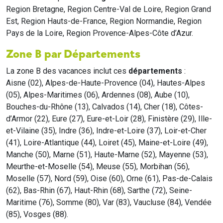
Region Bretagne, Region Centre-Val de Loire, Region Grand
Est, Region Hauts-de-France, Region Normandie, Region
Pays de la Loire, Region Provence-Alpes-Côte d’Azur.
Zone B par Départements
La zone B des vacances inclut ces
départements
:
Aisne (02), Alpes-de-Haute-Provence (04), Hautes-Alpes
(05), Alpes-Maritimes (06), Ardennes (08), Aube (10),
Bouches-du-Rhône (13), Calvados (14), Cher (18), Côtes-
d’Armor (22), Eure (27), Eure-et-Loir (28), Finistère (29), Ille-
et-Vilaine (35), Indre (36), Indre-et-Loire (37), Loir-et-Cher
(41), Loire-Atlantique (44), Loiret (45), Maine-et-Loire (49),
Manche (50), Marne (51), Haute-Marne (52), Mayenne (53),
Meurthe-et-Moselle (54), Meuse (55), Morbihan (56),
Moselle (57), Nord (59), Oise (60), Orne (61), Pas-de-Calais
(62), Bas-Rhin (67), Haut-Rhin (68), Sarthe (72), Seine-
Maritime (76), Somme (80), Var (83), Vaucluse (84), Vendée
(85), Vosges (88).