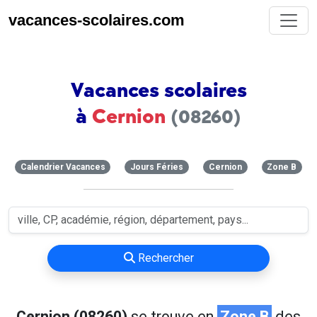
vacances-scolaires.com
Vacances scolaires
à
Cernion
(08260)
Calendrier Vacances
Jours Féries
Cernion
Zone B
Rechercher
Cernion (08260)
se trouve en
Zone B
des