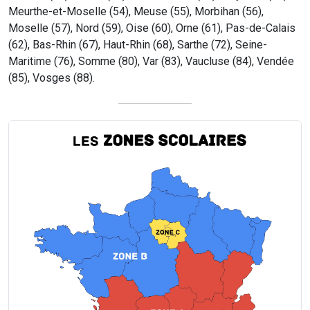
Meurthe-et-Moselle (54), Meuse (55), Morbihan (56),
Moselle (57), Nord (59), Oise (60), Orne (61), Pas-de-Calais
(62), Bas-Rhin (67), Haut-Rhin (68), Sarthe (72), Seine-
Maritime (76), Somme (80), Var (83), Vaucluse (84), Vendée
(85), Vosges (88).