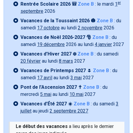
er
Rentrée Scolaire 2026 🎒
Zone B
: le mardi
1
septembre
2026
Vacances de la Toussaint 2026 🎃
Zone B
: du
samedi
17 octobre
au lundi
2 novembre
2026
Vacances de Noël 2026-2027 🎅
Zone B
: du
samedi
19 décembre
2026 au lundi
4 janvier
2027
Vacances d’Hiver 2027 ❄️
Zone B
: du samedi
20 février
au lundi
8 mars
2027
Vacances de Printemps 2027 🌷
Zone B
: du
samedi
17 avril
au lundi
3 mai
2027
Pont de l’Ascension 2027 ✝️
Zone B
: du
mercredi
5 mai
au lundi
10 mai
2027
Vacances d’Été 2027 ☀️
Zone B
: du samedi
3
juillet
au jeudi
2 septembre 2027
Le début des vacances
a lieu après le dernier