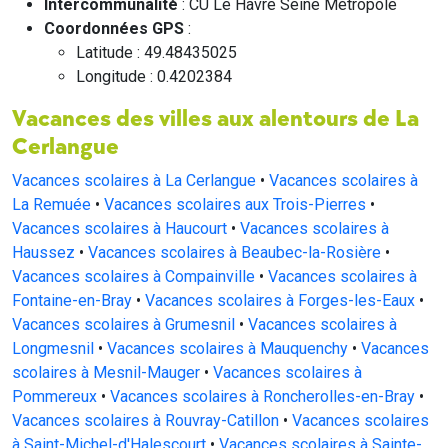
Intercommunalité
: CU Le Havre Seine Métropole
Coordonnées GPS
:
Latitude : 49.48435025
Longitude : 0.4202384
Vacances des villes aux alentours de La
Cerlangue
Vacances scolaires à La Cerlangue
•
Vacances scolaires à
La Remuée
•
Vacances scolaires aux Trois-Pierres
•
Vacances scolaires à Haucourt
•
Vacances scolaires à
Haussez
•
Vacances scolaires à Beaubec-la-Rosière
•
Vacances scolaires à Compainville
•
Vacances scolaires à
Fontaine-en-Bray
•
Vacances scolaires à Forges-les-Eaux
•
Vacances scolaires à Grumesnil
•
Vacances scolaires à
Longmesnil
•
Vacances scolaires à Mauquenchy
•
Vacances
scolaires à Mesnil-Mauger
•
Vacances scolaires à
Pommereux
•
Vacances scolaires à Roncherolles-en-Bray
•
Vacances scolaires à Rouvray-Catillon
•
Vacances scolaires
à Saint-Michel-d'Halescourt
•
Vacances scolaires à Sainte-