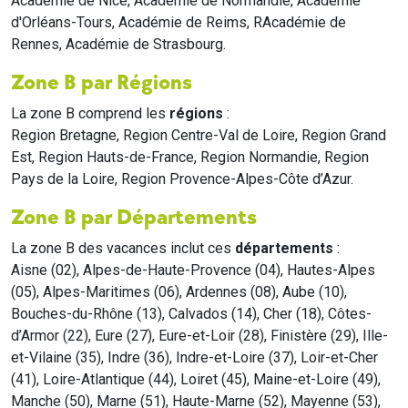
Académie de Nice, Académie de Normandie, Académie
d'Orléans-Tours, Académie de Reims, RAcadémie de
Rennes, Académie de Strasbourg.
Zone B par Régions
La zone B comprend les
régions
:
Region Bretagne, Region Centre-Val de Loire, Region Grand
Est, Region Hauts-de-France, Region Normandie, Region
Pays de la Loire, Region Provence-Alpes-Côte d’Azur.
Zone B par Départements
La zone B des vacances inclut ces
départements
:
Aisne (02), Alpes-de-Haute-Provence (04), Hautes-Alpes
(05), Alpes-Maritimes (06), Ardennes (08), Aube (10),
Bouches-du-Rhône (13), Calvados (14), Cher (18), Côtes-
d’Armor (22), Eure (27), Eure-et-Loir (28), Finistère (29), Ille-
et-Vilaine (35), Indre (36), Indre-et-Loire (37), Loir-et-Cher
(41), Loire-Atlantique (44), Loiret (45), Maine-et-Loire (49),
Manche (50), Marne (51), Haute-Marne (52), Mayenne (53),