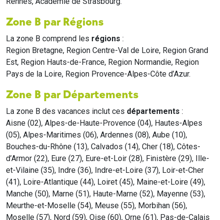
Rennes, Académie de Strasbourg.
Zone B par Régions
La zone B comprend les
régions
:
Region Bretagne, Region Centre-Val de Loire, Region Grand
Est, Region Hauts-de-France, Region Normandie, Region
Pays de la Loire, Region Provence-Alpes-Côte d’Azur.
Zone B par Départements
La zone B des vacances inclut ces
départements
:
Aisne (02), Alpes-de-Haute-Provence (04), Hautes-Alpes
(05), Alpes-Maritimes (06), Ardennes (08), Aube (10),
Bouches-du-Rhône (13), Calvados (14), Cher (18), Côtes-
d’Armor (22), Eure (27), Eure-et-Loir (28), Finistère (29), Ille-
et-Vilaine (35), Indre (36), Indre-et-Loire (37), Loir-et-Cher
(41), Loire-Atlantique (44), Loiret (45), Maine-et-Loire (49),
Manche (50), Marne (51), Haute-Marne (52), Mayenne (53),
Meurthe-et-Moselle (54), Meuse (55), Morbihan (56),
Moselle (57), Nord (59), Oise (60), Orne (61), Pas-de-Calais