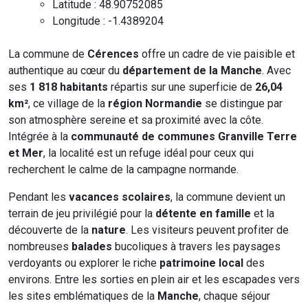
Latitude : 48.90752085
Longitude : -1.4389204
La commune de
Cérences
offre un cadre de vie paisible et
authentique au cœur du
département de la Manche
. Avec
ses
1 818 habitants
répartis sur une superficie de
26,04
km²
, ce village de la
région Normandie
se distingue par
son atmosphère sereine et sa proximité avec la côte.
Intégrée à la
communauté de communes Granville Terre
et Mer
, la localité est un refuge idéal pour ceux qui
recherchent le calme de la campagne normande.
Pendant les
vacances scolaires
, la commune devient un
terrain de jeu privilégié pour la
détente en famille
et la
découverte de la
nature
. Les visiteurs peuvent profiter de
nombreuses
balades
bucoliques à travers les paysages
verdoyants ou explorer le riche
patrimoine local
des
environs. Entre les sorties en plein air et les escapades vers
les sites emblématiques de la
Manche
, chaque séjour