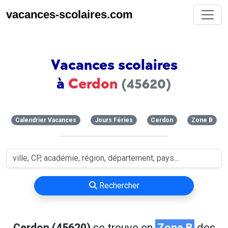
vacances-scolaires.com
Vacances scolaires
à
Cerdon
(45620)
Calendrier Vacances
Jours Féries
Cerdon
Zone B
Rechercher
Cerdon (45620)
se trouve en
Zone B
des