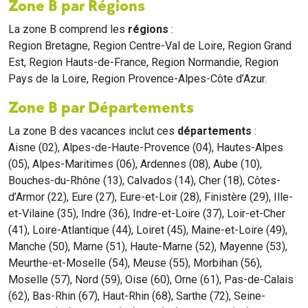
Zone B par Régions
La zone B comprend les
régions
:
Region Bretagne, Region Centre-Val de Loire, Region Grand
Est, Region Hauts-de-France, Region Normandie, Region
Pays de la Loire, Region Provence-Alpes-Côte d’Azur.
Zone B par Départements
La zone B des vacances inclut ces
départements
:
Aisne (02), Alpes-de-Haute-Provence (04), Hautes-Alpes
(05), Alpes-Maritimes (06), Ardennes (08), Aube (10),
Bouches-du-Rhône (13), Calvados (14), Cher (18), Côtes-
d’Armor (22), Eure (27), Eure-et-Loir (28), Finistère (29), Ille-
et-Vilaine (35), Indre (36), Indre-et-Loire (37), Loir-et-Cher
(41), Loire-Atlantique (44), Loiret (45), Maine-et-Loire (49),
Manche (50), Marne (51), Haute-Marne (52), Mayenne (53),
Meurthe-et-Moselle (54), Meuse (55), Morbihan (56),
Moselle (57), Nord (59), Oise (60), Orne (61), Pas-de-Calais
(62), Bas-Rhin (67), Haut-Rhin (68), Sarthe (72), Seine-