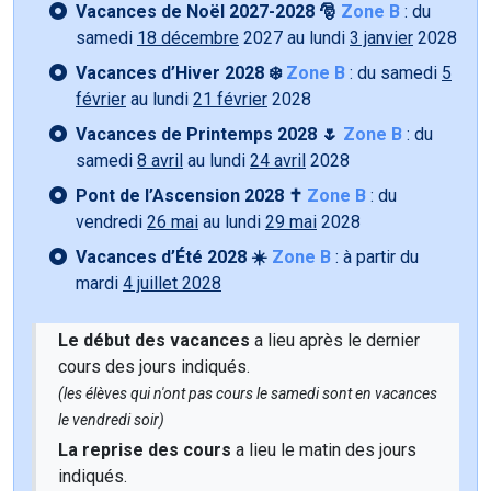
Vacances de Noël 2027-2028 🎅
Zone B
: du
samedi
18 décembre
2027 au lundi
3 janvier
2028
Vacances d’Hiver 2028 ❄️
Zone B
: du samedi
5
février
au lundi
21 février
2028
Vacances de Printemps 2028 🌷
Zone B
: du
samedi
8 avril
au lundi
24 avril
2028
Pont de l’Ascension 2028 ✝️
Zone B
: du
vendredi
26 mai
au lundi
29 mai
2028
Vacances d’Été 2028 ☀️
Zone B
: à partir du
mardi
4 juillet 2028
Le début des vacances
a lieu après le dernier
cours des jours indiqués.
(les élèves qui n'ont pas cours le samedi sont en vacances
le vendredi soir)
La reprise des cours
a lieu le matin des jours
indiqués.