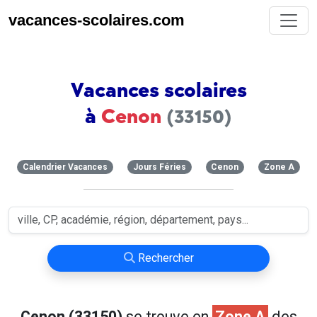
vacances-scolaires.com
Vacances scolaires
à
Cenon
(33150)
Calendrier Vacances
Jours Féries
Cenon
Zone A
Rechercher
Cenon (33150)
se trouve en
Zone A
des