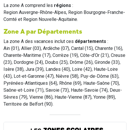
La zone A comprend les
régions
:
Region Auvergne-Rhône-Alpes, Region Bourgogne-Franche-
Comté et Region Nouvelle-Aquitaine.
Zone A par Départements
La zone A des vacances inclut ces
départements
:
Ain (01), Allier (03), Ardèche (07), Cantal (15), Charente (16),
Charente-Maritime (17), Corrèze (19), Côte-d’Or (21), Creuse
(23), Dordogne (24), Doubs (25), Drôme (26), Gironde (33),
Isère (38), Jura (39), Landes (40), Loire (42), Haute-Loire
(43), Lot-et-Garonne (47), Nièvre (58), Puy-de-Dôme (63),
Pyrénées-Atlantiques (64), Rhône (69), Haute-Saône (70),
Saône-et-Loire (71), Savoie (73), Haute-Savoie (74), Deux-
Sèvres (79), Vienne (86), Haute-Vienne (87), Yonne (89),
Territoire de Belfort (90).