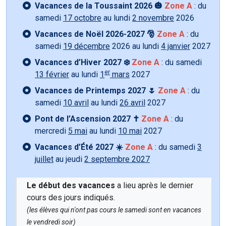
Vacances de la Toussaint 2026 🎃
Zone A
: du
samedi
17 octobre
au lundi
2 novembre
2026
Vacances de Noël 2026-2027 🎅
Zone A
: du
samedi
19 décembre
2026 au lundi
4 janvier
2027
Vacances d’Hiver 2027 ❄️
Zone A
: du samedi
er
13 février
au lundi
1
mars
2027
Vacances de Printemps 2027 🌷
Zone A
: du
samedi
10 avril
au lundi
26 avril
2027
Pont de l’Ascension 2027 ✝️
Zone A
: du
mercredi
5 mai
au lundi
10 mai
2027
Vacances d’Été 2027 ☀️
Zone A
: du samedi
3
juillet
au jeudi
2 septembre 2027
Le début des vacances
a lieu après le dernier
cours des jours indiqués.
(les élèves qui n'ont pas cours le samedi sont en vacances
le vendredi soir)