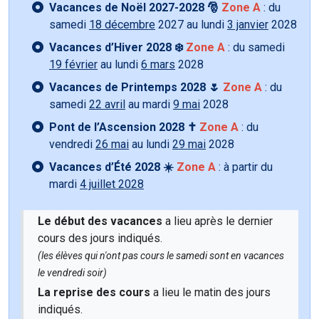
Vacances de Noël 2027-2028 🎅
Zone A
: du
samedi
18 décembre
2027 au lundi
3 janvier
2028
Vacances d’Hiver 2028 ❄️
Zone A
: du samedi
19 février
au lundi
6 mars
2028
Vacances de Printemps 2028 🌷
Zone A
: du
samedi
22 avril
au mardi
9 mai
2028
Pont de l’Ascension 2028 ✝️
Zone A
: du
vendredi
26 mai
au lundi
29 mai
2028
Vacances d’Été 2028 ☀️
Zone A
: à partir du
mardi
4 juillet 2028
Le début des vacances
a lieu après le dernier
cours des jours indiqués.
(les élèves qui n'ont pas cours le samedi sont en vacances
le vendredi soir)
La reprise des cours
a lieu le matin des jours
indiqués.