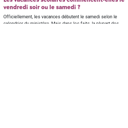
vendredi soir ou le samedi ?
Officiellement, les vacances débutent le samedi selon le
calendrier du ministère. Mais dans les faits, la plupart des
élèves qui n'ont pas cours le samedi sont en vacances dès
le vendredi soir après leur dernier cours. Il est conseillé de
vérifier avec l'établissement scolaire si des cours ont lieu le
samedi matin.
Où trouver le calendrier scolaire officiel ?
Le calendrier scolaire officiel est publié sur le site du
ministère de l'Education nationale
. Les dates présentées sur
ce site reprennent les données officielles pour les années
scolaires en cours et à venir, pour chaque zone et chaque
ville de France.