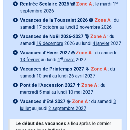
er
Rentrée Scolaire 2026 🎒
Zone A
: le mardi
1
septembre
2026
Vacances de la Toussaint 2026 🎃
Zone A
: du
samedi
17 octobre
au lundi
2 novembre
2026
Vacances de Noël 2026-2027 🎅
Zone A
: du
samedi
19 décembre
2026 au lundi
4 janvier
2027
Vacances d’Hiver 2027 ❄️
Zone A
: du samedi
er
13 février
au lundi
1
mars
2027
Vacances de Printemps 2027 🌷
Zone A
: du
samedi
10 avril
au lundi
26 avril
2027
Pont de l’Ascension 2027 ✝️
Zone A
: du
mercredi
5 mai
au lundi
10 mai
2027
Vacances d’Été 2027 ☀️
Zone A
: du samedi
3
juillet
au jeudi
2 septembre 2027
Le début des vacances
a lieu après le dernier