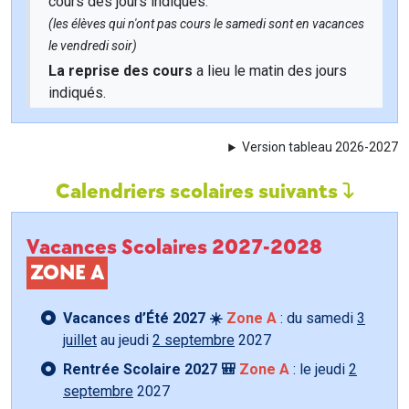
cours des jours indiqués.
(les élèves qui n'ont pas cours le samedi sont en vacances
le vendredi soir)
La reprise des cours
a lieu le matin des jours
indiqués.
Version tableau 2026-2027
Calendriers scolaires suivants
Vacances Scolaires 2027-2028
ZONE A
Vacances d’Été 2027 ☀️
Zone A
: du samedi
3
juillet
au jeudi
2 septembre
2027
Rentrée Scolaire 2027 🎒
Zone A
: le jeudi
2
septembre
2027