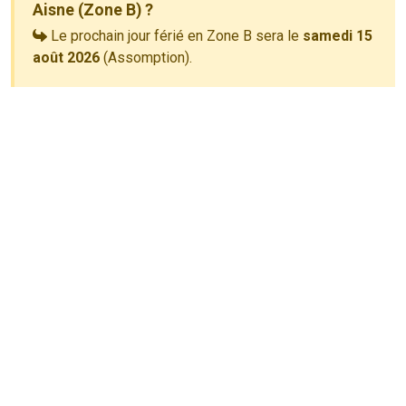
Aisne (Zone B) ?
Le prochain jour férié en Zone B sera le
samedi 15
août 2026
(Assomption).