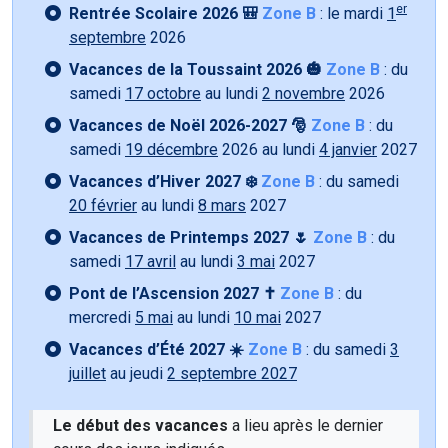
er
Rentrée Scolaire 2026 🎒
Zone B
: le mardi
1
septembre
2026
Vacances de la Toussaint 2026 🎃
Zone B
: du
samedi
17 octobre
au lundi
2 novembre
2026
Vacances de Noël 2026-2027 🎅
Zone B
: du
samedi
19 décembre
2026 au lundi
4 janvier
2027
Vacances d’Hiver 2027 ❄️
Zone B
: du samedi
20 février
au lundi
8 mars
2027
Vacances de Printemps 2027 🌷
Zone B
: du
samedi
17 avril
au lundi
3 mai
2027
Pont de l’Ascension 2027 ✝️
Zone B
: du
mercredi
5 mai
au lundi
10 mai
2027
Vacances d’Été 2027 ☀️
Zone B
: du samedi
3
juillet
au jeudi
2 septembre 2027
Le début des vacances
a lieu après le dernier