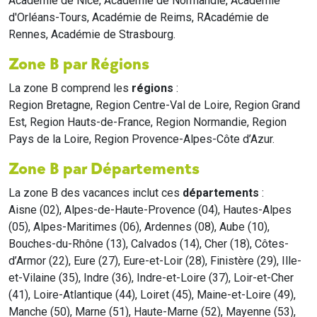
Académie de Nice, Académie de Normandie, Académie
d'Orléans-Tours, Académie de Reims, RAcadémie de
Rennes, Académie de Strasbourg.
Zone B par Régions
La zone B comprend les
régions
:
Region Bretagne, Region Centre-Val de Loire, Region Grand
Est, Region Hauts-de-France, Region Normandie, Region
Pays de la Loire, Region Provence-Alpes-Côte d’Azur.
Zone B par Départements
La zone B des vacances inclut ces
départements
:
Aisne (02), Alpes-de-Haute-Provence (04), Hautes-Alpes
(05), Alpes-Maritimes (06), Ardennes (08), Aube (10),
Bouches-du-Rhône (13), Calvados (14), Cher (18), Côtes-
d’Armor (22), Eure (27), Eure-et-Loir (28), Finistère (29), Ille-
et-Vilaine (35), Indre (36), Indre-et-Loire (37), Loir-et-Cher
(41), Loire-Atlantique (44), Loiret (45), Maine-et-Loire (49),
Manche (50), Marne (51), Haute-Marne (52), Mayenne (53),