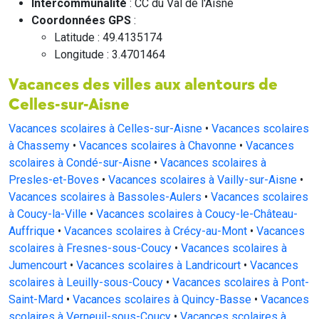
Intercommunalité
: CC du Val de l'Aisne
Coordonnées GPS
:
Latitude : 49.4135174
Longitude : 3.4701464
Vacances des villes aux alentours de
Celles-sur-Aisne
Vacances scolaires à Celles-sur-Aisne
•
Vacances scolaires
à Chassemy
•
Vacances scolaires à Chavonne
•
Vacances
scolaires à Condé-sur-Aisne
•
Vacances scolaires à
Presles-et-Boves
•
Vacances scolaires à Vailly-sur-Aisne
•
Vacances scolaires à Bassoles-Aulers
•
Vacances scolaires
à Coucy-la-Ville
•
Vacances scolaires à Coucy-le-Château-
Auffrique
•
Vacances scolaires à Crécy-au-Mont
•
Vacances
scolaires à Fresnes-sous-Coucy
•
Vacances scolaires à
Jumencourt
•
Vacances scolaires à Landricourt
•
Vacances
scolaires à Leuilly-sous-Coucy
•
Vacances scolaires à Pont-
Saint-Mard
•
Vacances scolaires à Quincy-Basse
•
Vacances
scolaires à Verneuil-sous-Coucy
•
Vacances scolaires à