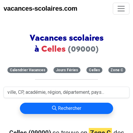
vacances-scolaires.com
Vacances scolaires
à
Celles
(09000)
Calendrier Vacances
Jours Féries
Celles
Zone C
Rechercher
Celles (09000)
se trouve en
Zone C
des