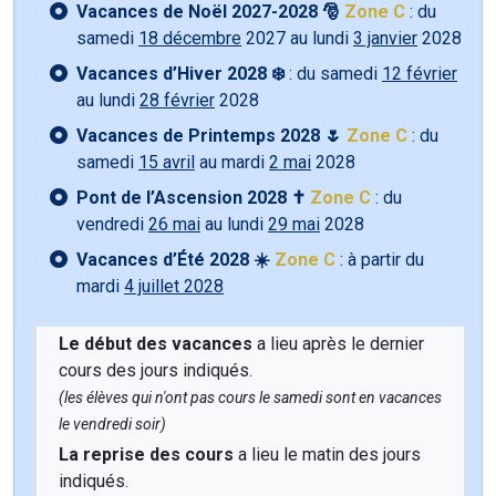
Vacances de Noël 2027-2028 🎅
Zone C
: du
samedi
18 décembre
2027 au lundi
3 janvier
2028
Vacances d’Hiver 2028 ❄️
: du samedi
12 février
au lundi
28 février
2028
Vacances de Printemps 2028 🌷
Zone C
: du
samedi
15 avril
au mardi
2 mai
2028
Pont de l’Ascension 2028 ✝️
Zone C
: du
vendredi
26 mai
au lundi
29 mai
2028
Vacances d’Été 2028 ☀️
Zone C
: à partir du
mardi
4 juillet 2028
Le début des vacances
a lieu après le dernier
cours des jours indiqués.
(les élèves qui n'ont pas cours le samedi sont en vacances
le vendredi soir)
La reprise des cours
a lieu le matin des jours
indiqués.