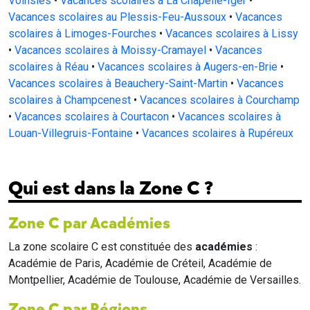
Voinsles
•
Vacances scolaires à La Chapelle-Iger
•
Vacances scolaires au Plessis-Feu-Aussoux
•
Vacances
scolaires à Limoges-Fourches
•
Vacances scolaires à Lissy
•
Vacances scolaires à Moissy-Cramayel
•
Vacances
scolaires à Réau
•
Vacances scolaires à Augers-en-Brie
•
Vacances scolaires à Beauchery-Saint-Martin
•
Vacances
scolaires à Champcenest
•
Vacances scolaires à Courchamp
•
Vacances scolaires à Courtacon
•
Vacances scolaires à
Louan-Villegruis-Fontaine
•
Vacances scolaires à Rupéreux
Qui est dans la Zone C ?
Zone C par Académies
La zone scolaire C est constituée des
académies
:
Académie de Paris, Académie de Créteil, Académie de
Montpellier, Académie de Toulouse, Académie de Versailles.
Zone C par Régions