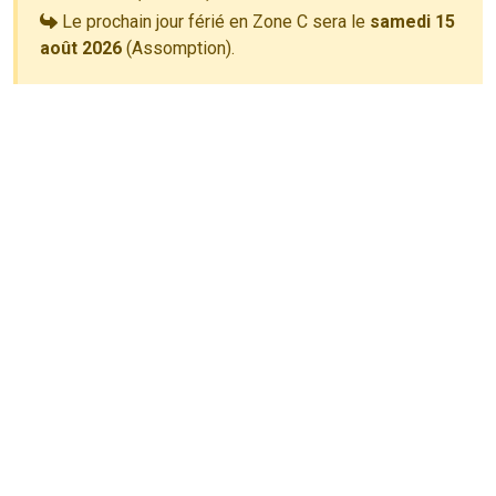
Le prochain jour férié en Zone C sera le
samedi 15
août 2026
(Assomption).