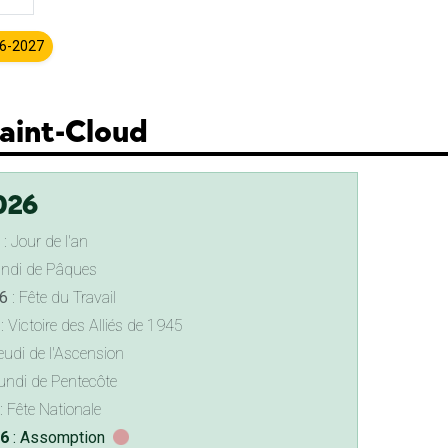
26-2027
Saint-Cloud
026
: Jour de l'an
undi de Pâques
6
: Fête du Travail
: Victoire des Alliés de 1945
eudi de l'Ascension
undi de Pentecôte
: Fête Nationale
26
: Assomption