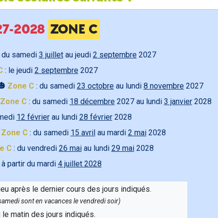
027-2028
ZONE C
 du samedi
3 juillet
au jeudi
2 septembre
2027
C
: le jeudi
2 septembre
2027
🎃
Zone C
: du samedi
23 octobre
au lundi
8 novembre
2027
Zone C
: du samedi
18 décembre
2027 au lundi
3 janvier
2028
amedi
12 février
au lundi
28 février
2028

Zone C
: du samedi
15 avril
au mardi
2 mai
2028
e C
: du vendredi
26 mai
au lundi
29 mai
2028
 à partir du mardi
4 juillet 2028
ieu après le dernier cours des jours indiqués.
e samedi sont en vacances le vendredi soir)
u le matin des jours indiqués.