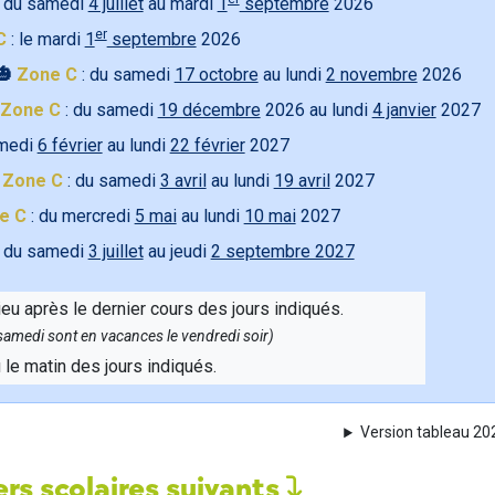
 du samedi
4 juillet
au mardi
1
septembre
2026
er
C
: le mardi
1
septembre
2026
🎃
Zone C
: du samedi
17 octobre
au lundi
2 novembre
2026
Zone C
: du samedi
19 décembre
2026 au lundi
4 janvier
2027
amedi
6 février
au lundi
22 février
2027

Zone C
: du samedi
3 avril
au lundi
19 avril
2027
e C
: du mercredi
5 mai
au lundi
10 mai
2027
 du samedi
3 juillet
au jeudi
2 septembre 2027
ieu après le dernier cours des jours indiqués.
e samedi sont en vacances le vendredi soir)
u le matin des jours indiqués.
Version tableau 2
rs scolaires suivants