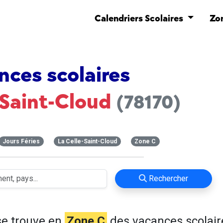
Calendriers Scolaires
Zo
nces scolaires
-Saint-Cloud
(78170)
Jours Féries
La Celle-Saint-Cloud
Zone C
Rechercher
e trouve en
Zone C
des vacances scolair