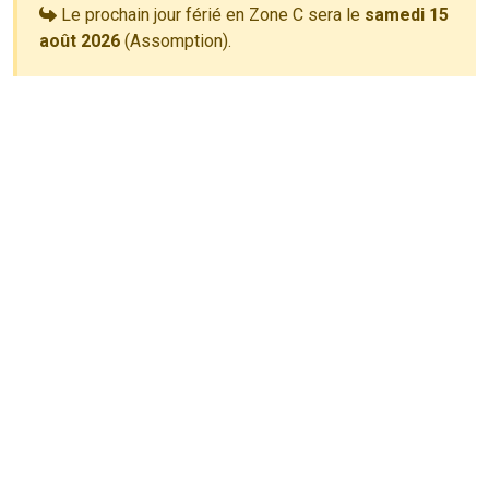
Le prochain jour férié en Zone C sera le
samedi 15
août 2026
(Assomption).