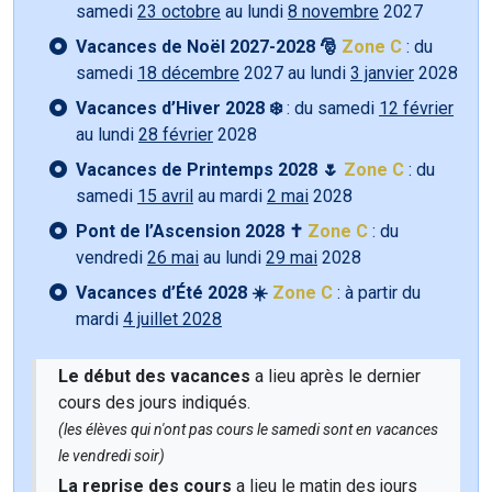
samedi
23 octobre
au lundi
8 novembre
2027
Vacances de Noël 2027-2028 🎅
Zone C
: du
samedi
18 décembre
2027 au lundi
3 janvier
2028
Vacances d’Hiver 2028 ❄️
: du samedi
12 février
au lundi
28 février
2028
Vacances de Printemps 2028 🌷
Zone C
: du
samedi
15 avril
au mardi
2 mai
2028
Pont de l’Ascension 2028 ✝️
Zone C
: du
vendredi
26 mai
au lundi
29 mai
2028
Vacances d’Été 2028 ☀️
Zone C
: à partir du
mardi
4 juillet 2028
Le début des vacances
a lieu après le dernier
cours des jours indiqués.
(les élèves qui n'ont pas cours le samedi sont en vacances
le vendredi soir)
La reprise des cours
a lieu le matin des jours