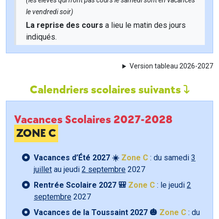
(les élèves qui n'ont pas cours le samedi sont en vacances
le vendredi soir)
La reprise des cours
a lieu le matin des jours
indiqués.
Version tableau 2026-2027
Calendriers scolaires suivants
Vacances Scolaires 2027-2028
ZONE C
Vacances d’Été 2027 ☀️
Zone C
: du samedi
3
juillet
au jeudi
2 septembre
2027
Rentrée Scolaire 2027 🎒
Zone C
: le jeudi
2
septembre
2027
Vacances de la Toussaint 2027 🎃
Zone C
: du