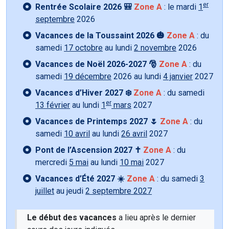
er
Rentrée Scolaire 2026 🎒
Zone A
: le mardi
1
septembre
2026
Vacances de la Toussaint 2026 🎃
Zone A
: du
samedi
17 octobre
au lundi
2 novembre
2026
Vacances de Noël 2026-2027 🎅
Zone A
: du
samedi
19 décembre
2026 au lundi
4 janvier
2027
Vacances d’Hiver 2027 ❄️
Zone A
: du samedi
er
13 février
au lundi
1
mars
2027
Vacances de Printemps 2027 🌷
Zone A
: du
samedi
10 avril
au lundi
26 avril
2027
Pont de l’Ascension 2027 ✝️
Zone A
: du
mercredi
5 mai
au lundi
10 mai
2027
Vacances d’Été 2027 ☀️
Zone A
: du samedi
3
juillet
au jeudi
2 septembre 2027
Le début des vacances
a lieu après le dernier