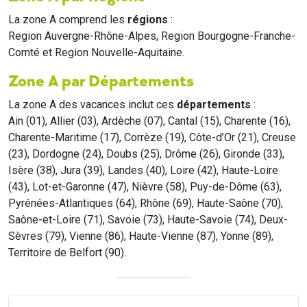
La zone A comprend les
régions
:
Region Auvergne-Rhône-Alpes, Region Bourgogne-Franche-
Comté et Region Nouvelle-Aquitaine.
Zone A par Départements
La zone A des vacances inclut ces
départements
:
Ain (01), Allier (03), Ardèche (07), Cantal (15), Charente (16),
Charente-Maritime (17), Corrèze (19), Côte-d’Or (21), Creuse
(23), Dordogne (24), Doubs (25), Drôme (26), Gironde (33),
Isère (38), Jura (39), Landes (40), Loire (42), Haute-Loire
(43), Lot-et-Garonne (47), Nièvre (58), Puy-de-Dôme (63),
Pyrénées-Atlantiques (64), Rhône (69), Haute-Saône (70),
Saône-et-Loire (71), Savoie (73), Haute-Savoie (74), Deux-
Sèvres (79), Vienne (86), Haute-Vienne (87), Yonne (89),
Territoire de Belfort (90).