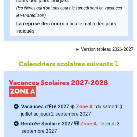
cours des jours indiqués.
(les élèves qui n'ont pas cours le samedi sont en vacances
le vendredi soir)
La reprise des cours
a lieu le matin des jours
indiqués.
Version tableau 2026-2027
Calendriers scolaires suivants
Vacances Scolaires 2027-2028
ZONE A
Vacances d’Été 2027 ☀️
Zone A
: du samedi
3
juillet
au jeudi
2 septembre
2027
Rentrée Scolaire 2027 🎒
Zone A
: le jeudi
2
septembre
2027