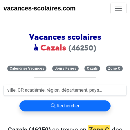
vacances-scolaires.com
Vacances scolaires
à
Cazals
(46250)
Calendrier Vacances
Jours Féries
Cazals
Zone C
Rechercher
Cazals (46250)
se trouve en
Zone C
des