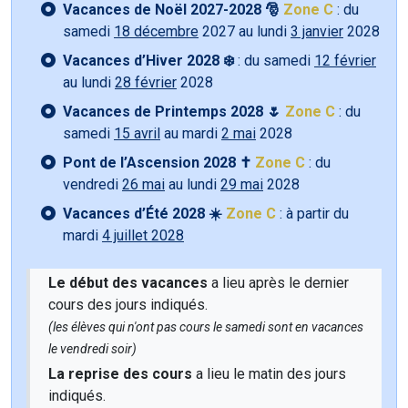
Vacances de Noël 2027-2028 🎅
Zone C
: du
samedi
18 décembre
2027 au lundi
3 janvier
2028
Vacances d’Hiver 2028 ❄️
: du samedi
12 février
au lundi
28 février
2028
Vacances de Printemps 2028 🌷
Zone C
: du
samedi
15 avril
au mardi
2 mai
2028
Pont de l’Ascension 2028 ✝️
Zone C
: du
vendredi
26 mai
au lundi
29 mai
2028
Vacances d’Été 2028 ☀️
Zone C
: à partir du
mardi
4 juillet 2028
Le début des vacances
a lieu après le dernier
cours des jours indiqués.
(les élèves qui n'ont pas cours le samedi sont en vacances
le vendredi soir)
La reprise des cours
a lieu le matin des jours
indiqués.