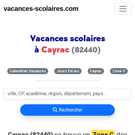
vacances-scolaires.com
Vacances scolaires
à
Cayrac
(82440)
Calendrier Vacances
Jours Féries
Cayrac
Zone C
Rechercher
Cayrac (82440)
se trouve en
Zone C
des