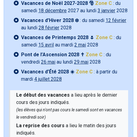
Vacances de Noël 2027-2028 🎅
Zone C
: du
samedi
18 décembre
2027 au lundi
3 janvier
2028
Vacances d’Hiver 2028 ❄️
: du samedi
12 février
au lundi
28 février
2028
Vacances de Printemps 2028 🌷
Zone C
: du
samedi
15 avril
au mardi
2 mai
2028
Pont de l’Ascension 2028 ✝️
Zone C
: du
vendredi
26 mai
au lundi
29 mai
2028
Vacances d’Été 2028 ☀️
Zone C
: à partir du
mardi
4 juillet 2028
Le début des vacances
a lieu après le dernier
cours des jours indiqués.
(les élèves qui n'ont pas cours le samedi sont en vacances
le vendredi soir)
La reprise des cours
a lieu le matin des jours
indiqués.