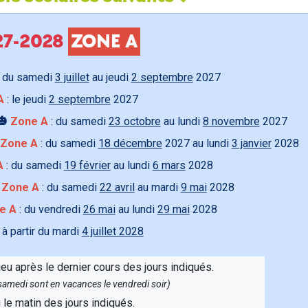
027-2028
ZONE A
 du samedi
3 juillet
au jeudi
2 septembre
2027
A
: le jeudi
2 septembre
2027
🎃
Zone A
: du samedi
23 octobre
au lundi
8 novembre
2027
Zone A
: du samedi
18 décembre
2027 au lundi
3 janvier
2028
A
: du samedi
19 février
au lundi
6 mars
2028

Zone A
: du samedi
22 avril
au mardi
9 mai
2028
e A
: du vendredi
26 mai
au lundi
29 mai
2028
 à partir du mardi
4 juillet 2028
ieu après le dernier cours des jours indiqués.
e samedi sont en vacances le vendredi soir)
u le matin des jours indiqués.