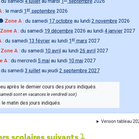
 du samedi
4 juillet
au mardi
1
septembre
2026
er
A
: le mardi
1
septembre
2026
🎃
Zone A
: du samedi
17 octobre
au lundi
2 novembre
2026
Zone A
: du samedi
19 décembre
2026 au lundi
4 janvier
2027
er
A
: du samedi
13 février
au lundi
1
mars
2027

Zone A
: du samedi
10 avril
au lundi
26 avril
2027
e A
: du mercredi
5 mai
au lundi
10 mai
2027
 du samedi
3 juillet
au jeudi
2 septembre 2027
ieu après le dernier cours des jours indiqués.
e samedi sont en vacances le vendredi soir)
u le matin des jours indiqués.
Version tableau 2
rs scolaires suivants