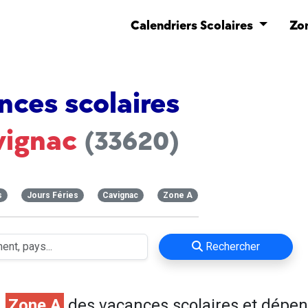
Calendriers Scolaires
Zo
nces scolaires
vignac
(33620)
s
Jours Féries
Cavignac
Zone A
Rechercher
n
Zone A
des vacances scolaires et dépe