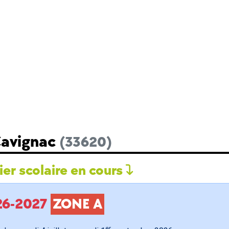
Cavignac
(33620)
er scolaire en cours
026-2027
ZONE A
er