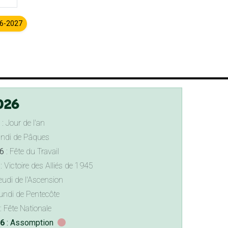
26-2027
026
: Jour de l'an
undi de Pâques
6
: Fête du Travail
: Victoire des Alliés de 1945
eudi de l'Ascension
undi de Pentecôte
: Fête Nationale
26
: Assomption