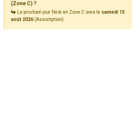
(Zone C) ?
Le prochain jour férié en Zone C sera le
samedi 15
août 2026
(Assomption).