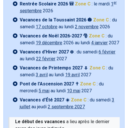
er
Rentrée Scolaire 2026 🎒
Zone C
: le mardi
1
septembre
2026
Vacances de la Toussaint 2026 🎃
Zone C
: du
samedi
17 octobre
au lundi
2 novembre
2026
Vacances de Noël 2026-2027 🎅
Zone C
: du
samedi
19 décembre
2026 au lundi
4 janvier
2027
Vacances d’Hiver 2027 ❄️
: du samedi
6 février
au lundi
22 février
2027
Vacances de Printemps 2027 🌷
Zone C
: du
samedi
3 avril
au lundi
19 avril
2027
Pont de l’Ascension 2027 ✝️
Zone C
: du
mercredi
5 mai
au lundi
10 mai
2027
Vacances d’Été 2027 ☀️
Zone C
: du samedi
3
juillet
au jeudi
2 septembre 2027
Le début des vacances
a lieu après le dernier