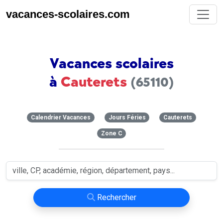
vacances-scolaires.com
Vacances scolaires
à
Cauterets
(65110)
Calendrier Vacances
Jours Féries
Cauterets
Zone C
Rechercher