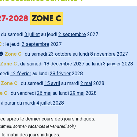
027-2028
ZONE C
 du samedi
3 juillet
au jeudi
2 septembre
2027
C
: le jeudi
2 septembre
2027
🎃
Zone C
: du samedi
23 octobre
au lundi
8 novembre
2027
Zone C
: du samedi
18 décembre
2027 au lundi
3 janvier
2028
amedi
12 février
au lundi
28 février
2028

Zone C
: du samedi
15 avril
au mardi
2 mai
2028
e C
: du vendredi
26 mai
au lundi
29 mai
2028
 à partir du mardi
4 juillet 2028
ieu après le dernier cours des jours indiqués.
e samedi sont en vacances le vendredi soir)
u le matin des jours indiqués.