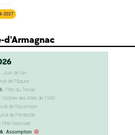
26-2027
e-d'Armagnac
026
: Jour de l'an
undi de Pâques
6
: Fête du Travail
: Victoire des Alliés de 1945
eudi de l'Ascension
undi de Pentecôte
: Fête Nationale
26
: Assomption