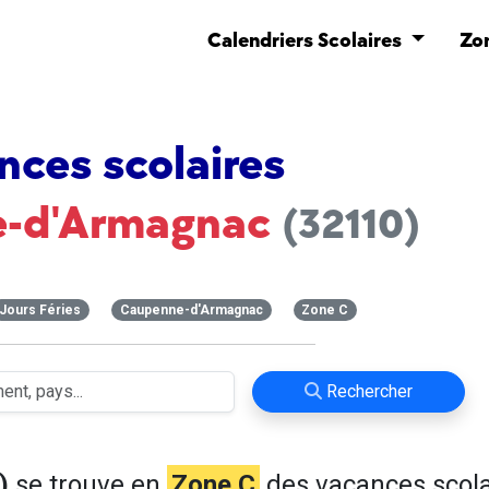
Calendriers Scolaires
Zo
nces scolaires
-d'Armagnac
(32110)
Jours Féries
Caupenne-d'Armagnac
Zone C
Rechercher
)
se trouve en
Zone C
des vacances scola