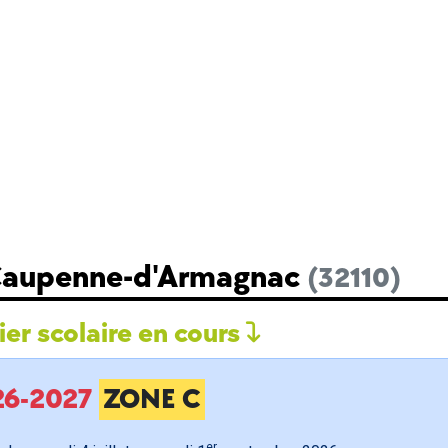
 Caupenne-d'Armagnac
(32110)
er scolaire en cours
026-2027
ZONE C
er