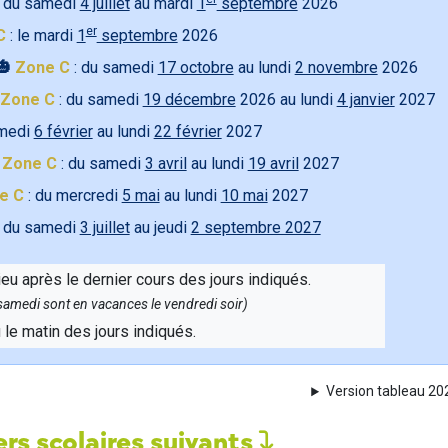
 du samedi
4 juillet
au mardi
1
septembre
2026
er
C
: le mardi
1
septembre
2026
🎃
Zone C
: du samedi
17 octobre
au lundi
2 novembre
2026
Zone C
: du samedi
19 décembre
2026 au lundi
4 janvier
2027
amedi
6 février
au lundi
22 février
2027

Zone C
: du samedi
3 avril
au lundi
19 avril
2027
e C
: du mercredi
5 mai
au lundi
10 mai
2027
 du samedi
3 juillet
au jeudi
2 septembre 2027
ieu après le dernier cours des jours indiqués.
e samedi sont en vacances le vendredi soir)
u le matin des jours indiqués.
Version tableau 2
rs scolaires suivants