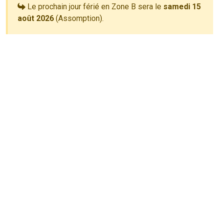
Le prochain jour férié en Zone B sera le
samedi 15
août 2026
(Assomption).