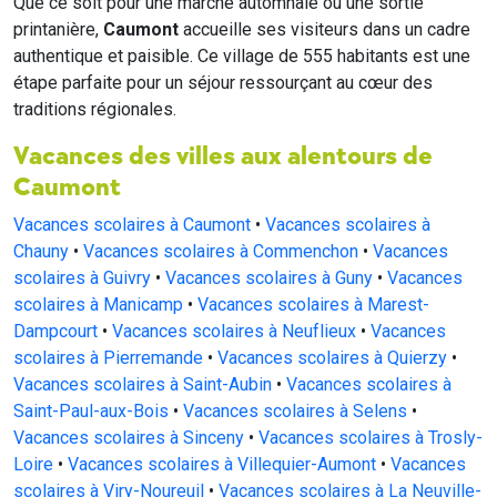
Que ce soit pour une marche automnale ou une sortie
printanière,
Caumont
accueille ses visiteurs dans un cadre
authentique et paisible. Ce village de 555 habitants est une
étape parfaite pour un séjour ressourçant au cœur des
traditions régionales.
Vacances des villes aux alentours de
Caumont
Vacances scolaires à Caumont
•
Vacances scolaires à
Chauny
•
Vacances scolaires à Commenchon
•
Vacances
scolaires à Guivry
•
Vacances scolaires à Guny
•
Vacances
scolaires à Manicamp
•
Vacances scolaires à Marest-
Dampcourt
•
Vacances scolaires à Neuflieux
•
Vacances
scolaires à Pierremande
•
Vacances scolaires à Quierzy
•
Vacances scolaires à Saint-Aubin
•
Vacances scolaires à
Saint-Paul-aux-Bois
•
Vacances scolaires à Selens
•
Vacances scolaires à Sinceny
•
Vacances scolaires à Trosly-
Loire
•
Vacances scolaires à Villequier-Aumont
•
Vacances
scolaires à Viry-Noureuil
•
Vacances scolaires à La Neuville-