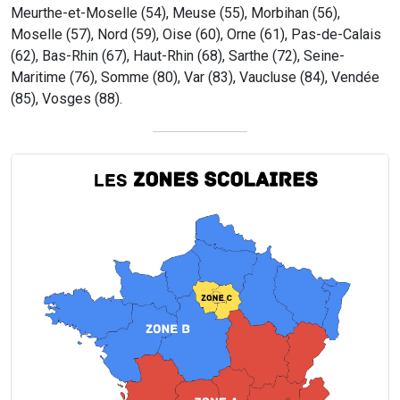
Meurthe-et-Moselle (54), Meuse (55), Morbihan (56),
Moselle (57), Nord (59), Oise (60), Orne (61), Pas-de-Calais
(62), Bas-Rhin (67), Haut-Rhin (68), Sarthe (72), Seine-
Maritime (76), Somme (80), Var (83), Vaucluse (84), Vendée
(85), Vosges (88).