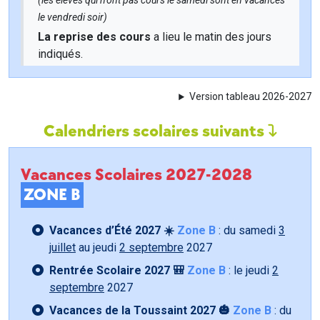
(les élèves qui n'ont pas cours le samedi sont en vacances
le vendredi soir)
La reprise des cours
a lieu le matin des jours
indiqués.
Version tableau 2026-2027
Calendriers scolaires suivants
Vacances Scolaires 2027-2028
ZONE B
Vacances d’Été 2027 ☀️
Zone B
: du samedi
3
juillet
au jeudi
2 septembre
2027
Rentrée Scolaire 2027 🎒
Zone B
: le jeudi
2
septembre
2027
Vacances de la Toussaint 2027 🎃
Zone B
: du