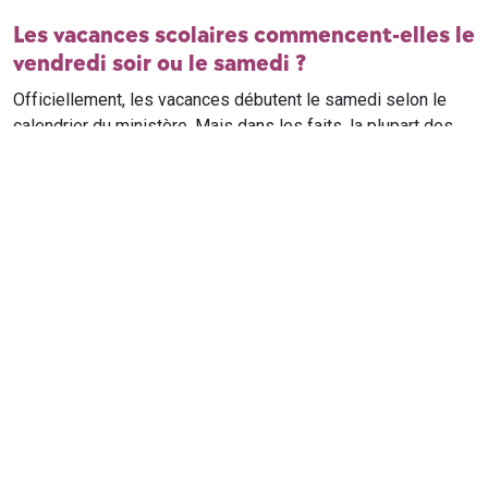
Les vacances scolaires commencent-elles le
vendredi soir ou le samedi ?
Officiellement, les vacances débutent le samedi selon le
calendrier du ministère. Mais dans les faits, la plupart des
élèves qui n'ont pas cours le samedi sont en vacances dès
le vendredi soir après leur dernier cours. Il est conseillé de
vérifier avec l'établissement scolaire si des cours ont lieu le
samedi matin.
Où trouver le calendrier scolaire officiel ?
Le calendrier scolaire officiel est publié sur le site du
ministère de l'Education nationale
. Les dates présentées sur
ce site reprennent les données officielles pour les années
scolaires en cours et à venir, pour chaque zone et chaque
ville de France.