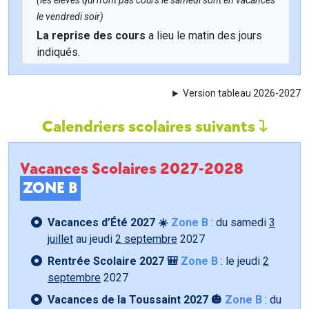
(les élèves qui n'ont pas cours le samedi sont en vacances
le vendredi soir)
La reprise des cours
a lieu le matin des jours
indiqués.
Version tableau 2026-2027
Calendriers scolaires suivants
Vacances Scolaires 2027-2028
ZONE B
Vacances d’Été 2027 ☀️
Zone B
: du samedi
3
juillet
au jeudi
2 septembre
2027
Rentrée Scolaire 2027 🎒
Zone B
: le jeudi
2
septembre
2027
Vacances de la Toussaint 2027 🎃
Zone B
: du