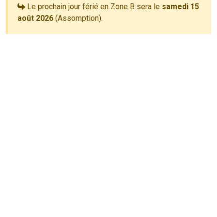
Le prochain jour férié en Zone B sera le
samedi 15
août 2026
(Assomption).