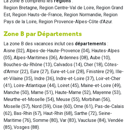
La zone B comprend les
régions
:
Region Bretagne, Region Centre-Val de Loire, Region Grand
Est, Region Hauts-de-France, Region Normandie, Region
Pays de la Loire, Region Provence-Alpes-Côte d’Azur.
Zone B par Départements
La zone B des vacances inclut ces
départements
:
Aisne (02), Alpes-de-Haute-Provence (04), Hautes-Alpes
(05), Alpes-Maritimes (06), Ardennes (08), Aube (10),
Bouches-du-Rhône (13), Calvados (14), Cher (18), Côtes-
d’Armor (22), Eure (27), Eure-et-Loir (28), Finistère (29), Ille-
et-Vilaine (35), Indre (36), Indre-et-Loire (37), Loir-et-Cher
(41), Loire-Atlantique (44), Loiret (45), Maine-et-Loire (49),
Manche (50), Marne (51), Haute-Marne (52), Mayenne (53),
Meurthe-et-Moselle (54), Meuse (55), Morbihan (56),
Moselle (57), Nord (59), Oise (60), Orne (61), Pas-de-Calais
(62), Bas-Rhin (67), Haut-Rhin (68), Sarthe (72), Seine-
Maritime (76), Somme (80), Var (83), Vaucluse (84), Vendée
(85), Vosges (88).