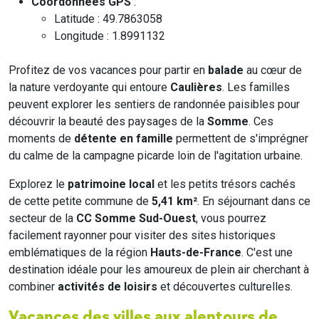
Coordonnées GPS
:
Latitude : 49.7863058
Longitude : 1.8991132
Profitez de vos vacances pour partir en
balade
au cœur de
la nature verdoyante qui entoure
Caulières
. Les familles
peuvent explorer les sentiers de randonnée paisibles pour
découvrir la beauté des paysages de la
Somme
. Ces
moments de
détente en famille
permettent de s'imprégner
du calme de la campagne picarde loin de l'agitation urbaine.
Explorez le
patrimoine local
et les petits trésors cachés
de cette petite commune de
5,41 km²
. En séjournant dans ce
secteur de la
CC Somme Sud-Ouest
, vous pourrez
facilement rayonner pour visiter des sites historiques
emblématiques de la région
Hauts-de-France
. C'est une
destination idéale pour les amoureux de plein air cherchant à
combiner
activités de loisirs
et découvertes culturelles.
Vacances des villes aux alentours de