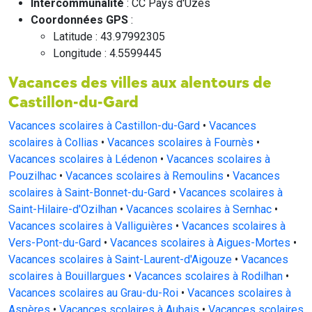
Intercommunalité
: CC Pays d'Uzès
Coordonnées GPS
:
Latitude : 43.97992305
Longitude : 4.5599445
Vacances des villes aux alentours de
Castillon-du-Gard
Vacances scolaires à Castillon-du-Gard
•
Vacances
scolaires à Collias
•
Vacances scolaires à Fournès
•
Vacances scolaires à Lédenon
•
Vacances scolaires à
Pouzilhac
•
Vacances scolaires à Remoulins
•
Vacances
scolaires à Saint-Bonnet-du-Gard
•
Vacances scolaires à
Saint-Hilaire-d'Ozilhan
•
Vacances scolaires à Sernhac
•
Vacances scolaires à Valliguières
•
Vacances scolaires à
Vers-Pont-du-Gard
•
Vacances scolaires à Aigues-Mortes
•
Vacances scolaires à Saint-Laurent-d'Aigouze
•
Vacances
scolaires à Bouillargues
•
Vacances scolaires à Rodilhan
•
Vacances scolaires au Grau-du-Roi
•
Vacances scolaires à
Aspères
•
Vacances scolaires à Aubais
•
Vacances scolaires