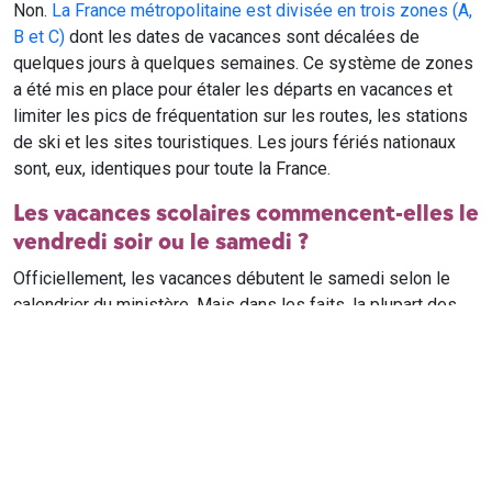
Non.
La France métropolitaine est divisée en trois zones (A,
B et C)
dont les dates de vacances sont décalées de
quelques jours à quelques semaines. Ce système de zones
a été mis en place pour étaler les départs en vacances et
limiter les pics de fréquentation sur les routes, les stations
de ski et les sites touristiques. Les jours fériés nationaux
sont, eux, identiques pour toute la France.
Les vacances scolaires commencent-elles le
vendredi soir ou le samedi ?
Officiellement, les vacances débutent le samedi selon le
calendrier du ministère. Mais dans les faits, la plupart des
élèves qui n'ont pas cours le samedi sont en vacances dès
le vendredi soir après leur dernier cours. Il est conseillé de
vérifier avec l'établissement scolaire si des cours ont lieu le
samedi matin.
Où trouver le calendrier scolaire officiel ?
Le calendrier scolaire officiel est publié sur le site du