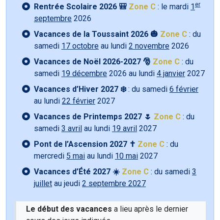
er
Rentrée Scolaire 2026 🎒
Zone C
: le mardi
1
septembre
2026
Vacances de la Toussaint 2026 🎃
Zone C
: du
samedi
17 octobre
au lundi
2 novembre
2026
Vacances de Noël 2026-2027 🎅
Zone C
: du
samedi
19 décembre
2026 au lundi
4 janvier
2027
Vacances d’Hiver 2027 ❄️
: du samedi
6 février
au lundi
22 février
2027
Vacances de Printemps 2027 🌷
Zone C
: du
samedi
3 avril
au lundi
19 avril
2027
Pont de l’Ascension 2027 ✝️
Zone C
: du
mercredi
5 mai
au lundi
10 mai
2027
Vacances d’Été 2027 ☀️
Zone C
: du samedi
3
juillet
au jeudi
2 septembre 2027
Le début des vacances
a lieu après le dernier