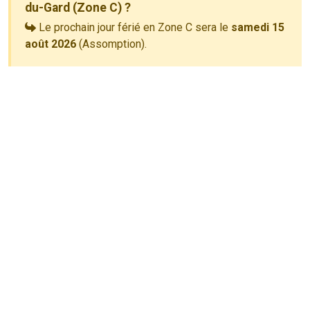
du-Gard (Zone C) ?
Le prochain jour férié en Zone C sera le
samedi 15
août 2026
(Assomption).