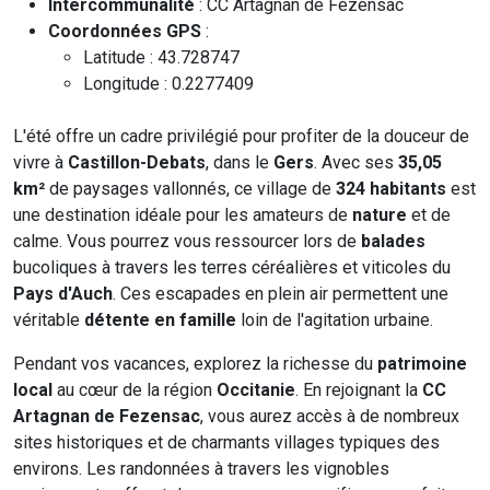
Intercommunalité
: CC Artagnan de Fezensac
Coordonnées GPS
:
Latitude : 43.728747
Longitude : 0.2277409
L'été offre un cadre privilégié pour profiter de la douceur de
vivre à
Castillon-Debats
, dans le
Gers
. Avec ses
35,05
km²
de paysages vallonnés, ce village de
324 habitants
est
une destination idéale pour les amateurs de
nature
et de
calme. Vous pourrez vous ressourcer lors de
balades
bucoliques à travers les terres céréalières et viticoles du
Pays d'Auch
. Ces escapades en plein air permettent une
véritable
détente en famille
loin de l'agitation urbaine.
Pendant vos vacances, explorez la richesse du
patrimoine
local
au cœur de la région
Occitanie
. En rejoignant la
CC
Artagnan de Fezensac
, vous aurez accès à de nombreux
sites historiques et de charmants villages typiques des
environs. Les randonnées à travers les vignobles