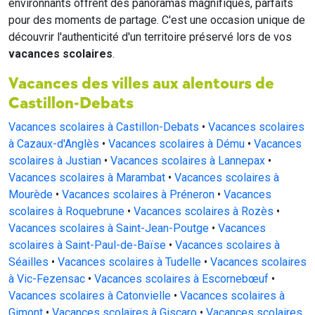
environnants offrent des panoramas magnifiques, parfaits
pour des moments de partage. C'est une occasion unique de
découvrir l'authenticité d'un territoire préservé lors de vos
vacances scolaires
.
Vacances des villes aux alentours de
Castillon-Debats
Vacances scolaires à Castillon-Debats
•
Vacances scolaires
à Cazaux-d'Anglès
•
Vacances scolaires à Dému
•
Vacances
scolaires à Justian
•
Vacances scolaires à Lannepax
•
Vacances scolaires à Marambat
•
Vacances scolaires à
Mourède
•
Vacances scolaires à Préneron
•
Vacances
scolaires à Roquebrune
•
Vacances scolaires à Rozès
•
Vacances scolaires à Saint-Jean-Poutge
•
Vacances
scolaires à Saint-Paul-de-Baïse
•
Vacances scolaires à
Séailles
•
Vacances scolaires à Tudelle
•
Vacances scolaires
à Vic-Fezensac
•
Vacances scolaires à Escornebœuf
•
Vacances scolaires à Catonvielle
•
Vacances scolaires à
Gimont
•
Vacances scolaires à Giscaro
•
Vacances scolaires