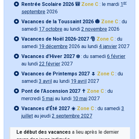
er
Rentrée Scolaire 2026 🎒
Zone C
: le mardi
1
septembre
2026
Vacances de la Toussaint 2026 🎃
Zone C
: du
samedi
17 octobre
au lundi
2 novembre
2026
Vacances de Noël 2026-2027 🎅
Zone C
: du
samedi
19 décembre
2026 au lundi
4 janvier
2027
Vacances d’Hiver 2027 ❄️
: du samedi
6 février
au lundi
22 février
2027
Vacances de Printemps 2027 🌷
Zone C
: du
samedi
3 avril
au lundi
19 avril
2027
Pont de l’Ascension 2027 ✝️
Zone C
: du
mercredi
5 mai
au lundi
10 mai
2027
Vacances d’Été 2027 ☀️
Zone C
: du samedi
3
juillet
au jeudi
2 septembre 2027
Le début des vacances
a lieu après le dernier