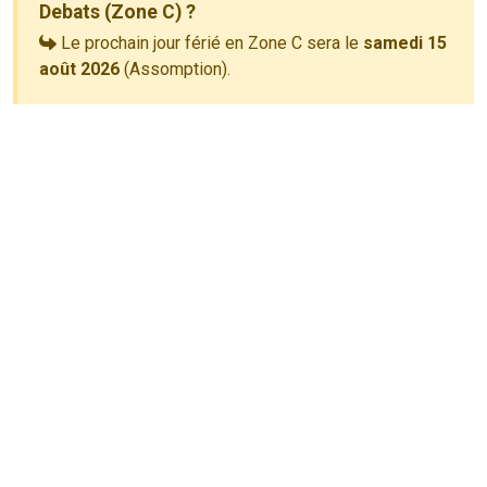
Debats (Zone C) ?
Le prochain jour férié en Zone C sera le
samedi 15
août 2026
(Assomption).