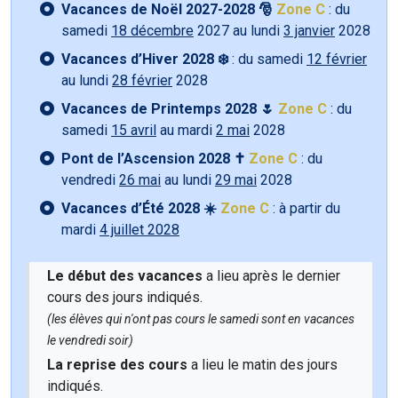
Vacances de Noël 2027-2028 🎅
Zone C
: du
samedi
18 décembre
2027 au lundi
3 janvier
2028
Vacances d’Hiver 2028 ❄️
: du samedi
12 février
au lundi
28 février
2028
Vacances de Printemps 2028 🌷
Zone C
: du
samedi
15 avril
au mardi
2 mai
2028
Pont de l’Ascension 2028 ✝️
Zone C
: du
vendredi
26 mai
au lundi
29 mai
2028
Vacances d’Été 2028 ☀️
Zone C
: à partir du
mardi
4 juillet 2028
Le début des vacances
a lieu après le dernier
cours des jours indiqués.
(les élèves qui n'ont pas cours le samedi sont en vacances
le vendredi soir)
La reprise des cours
a lieu le matin des jours
indiqués.