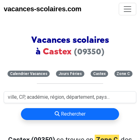
vacances-scolaires.com
Vacances scolaires
à
Castex
(09350)
Calendrier Vacances
Jours Féries
Castex
Zone C
Rechercher
Castex (09350)
se trouve en
Zone C
des