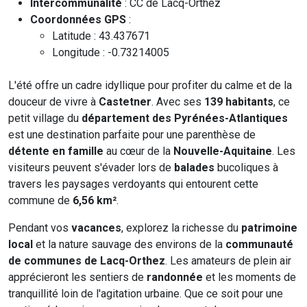
Intercommunalité
: CC de Lacq-Orthez
Coordonnées GPS
:
Latitude : 43.437671
Longitude : -0.73214005
L'été offre un cadre idyllique pour profiter du calme et de la
douceur de vivre à
Castetner
. Avec ses
139 habitants
, ce
petit village du
département des Pyrénées-Atlantiques
est une destination parfaite pour une parenthèse de
détente en famille
au cœur de la
Nouvelle-Aquitaine
. Les
visiteurs peuvent s'évader lors de
balades
bucoliques à
travers les paysages verdoyants qui entourent cette
commune de
6,56 km²
.
Pendant vos
vacances
, explorez la richesse du
patrimoine
local
et la nature sauvage des environs de la
communauté
de communes de Lacq-Orthez
. Les amateurs de plein air
apprécieront les sentiers de
randonnée
et les moments de
tranquillité loin de l'agitation urbaine. Que ce soit pour une