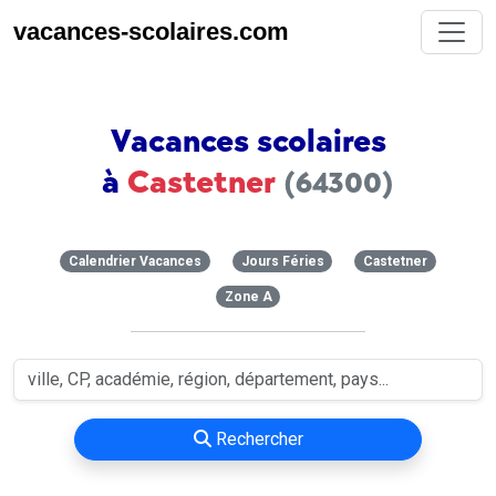
vacances-scolaires.com
Vacances scolaires
à
Castetner
(64300)
Calendrier Vacances
Jours Féries
Castetner
Zone A
Rechercher