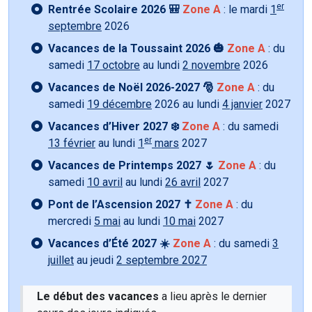
er
Rentrée Scolaire 2026 🎒
Zone A
: le mardi
1
septembre
2026
Vacances de la Toussaint 2026 🎃
Zone A
: du
samedi
17 octobre
au lundi
2 novembre
2026
Vacances de Noël 2026-2027 🎅
Zone A
: du
samedi
19 décembre
2026 au lundi
4 janvier
2027
Vacances d’Hiver 2027 ❄️
Zone A
: du samedi
er
13 février
au lundi
1
mars
2027
Vacances de Printemps 2027 🌷
Zone A
: du
samedi
10 avril
au lundi
26 avril
2027
Pont de l’Ascension 2027 ✝️
Zone A
: du
mercredi
5 mai
au lundi
10 mai
2027
Vacances d’Été 2027 ☀️
Zone A
: du samedi
3
juillet
au jeudi
2 septembre 2027
Le début des vacances
a lieu après le dernier