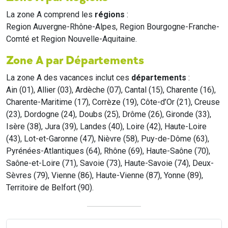
La zone A comprend les
régions
:
Region Auvergne-Rhône-Alpes, Region Bourgogne-Franche-
Comté et Region Nouvelle-Aquitaine.
Zone A par Départements
La zone A des vacances inclut ces
départements
:
Ain (01), Allier (03), Ardèche (07), Cantal (15), Charente (16),
Charente-Maritime (17), Corrèze (19), Côte-d’Or (21), Creuse
(23), Dordogne (24), Doubs (25), Drôme (26), Gironde (33),
Isère (38), Jura (39), Landes (40), Loire (42), Haute-Loire
(43), Lot-et-Garonne (47), Nièvre (58), Puy-de-Dôme (63),
Pyrénées-Atlantiques (64), Rhône (69), Haute-Saône (70),
Saône-et-Loire (71), Savoie (73), Haute-Savoie (74), Deux-
Sèvres (79), Vienne (86), Haute-Vienne (87), Yonne (89),
Territoire de Belfort (90).