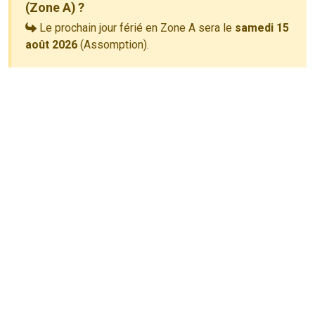
(Zone A) ?
Le prochain jour férié en Zone A sera le
samedi 15
août 2026
(Assomption).