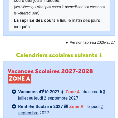
cours des jours indiqués.
(les élèves qui n'ont pas cours le samedi sont en vacances
le vendredi soir)
La reprise des cours
a lieu le matin des jours
indiqués.
Version tableau 2026-2027
Calendriers scolaires suivants
Vacances Scolaires 2027-2028
ZONE A
Vacances d’Été 2027 ☀️
Zone A
: du samedi
3
juillet
au jeudi
2 septembre
2027
Rentrée Scolaire 2027 🎒
Zone A
: le jeudi
2
septembre
2027