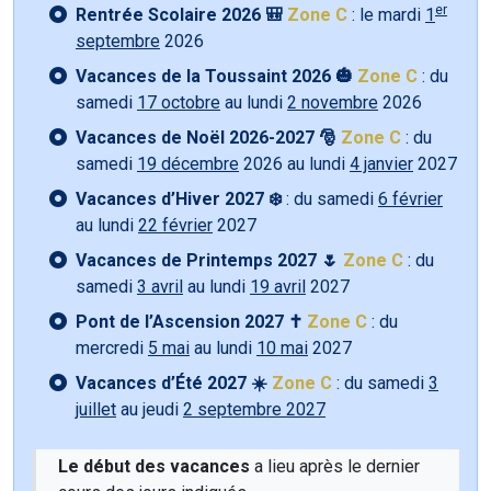
er
Rentrée Scolaire 2026 🎒
Zone C
: le mardi
1
septembre
2026
Vacances de la Toussaint 2026 🎃
Zone C
: du
samedi
17 octobre
au lundi
2 novembre
2026
Vacances de Noël 2026-2027 🎅
Zone C
: du
samedi
19 décembre
2026 au lundi
4 janvier
2027
Vacances d’Hiver 2027 ❄️
: du samedi
6 février
au lundi
22 février
2027
Vacances de Printemps 2027 🌷
Zone C
: du
samedi
3 avril
au lundi
19 avril
2027
Pont de l’Ascension 2027 ✝️
Zone C
: du
mercredi
5 mai
au lundi
10 mai
2027
Vacances d’Été 2027 ☀️
Zone C
: du samedi
3
juillet
au jeudi
2 septembre 2027
Le début des vacances
a lieu après le dernier