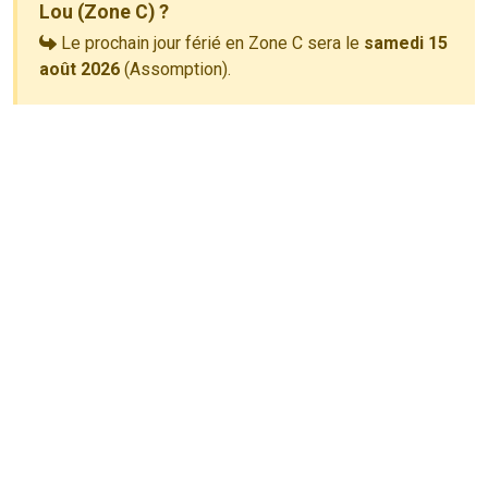
Lou (Zone C) ?
Le prochain jour férié en Zone C sera le
samedi 15
août 2026
(Assomption).