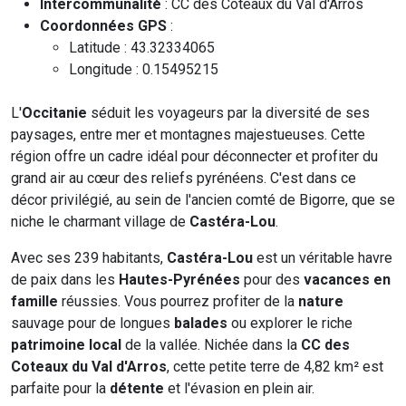
Intercommunalité
: CC des Coteaux du Val d'Arros
Coordonnées GPS
:
Latitude : 43.32334065
Longitude : 0.15495215
L'
Occitanie
séduit les voyageurs par la diversité de ses
paysages, entre mer et montagnes majestueuses. Cette
région offre un cadre idéal pour déconnecter et profiter du
grand air au cœur des reliefs pyrénéens. C'est dans ce
décor privilégié, au sein de l'ancien comté de Bigorre, que se
niche le charmant village de
Castéra-Lou
.
Avec ses 239 habitants,
Castéra-Lou
est un véritable havre
de paix dans les
Hautes-Pyrénées
pour des
vacances en
famille
réussies. Vous pourrez profiter de la
nature
sauvage pour de longues
balades
ou explorer le riche
patrimoine local
de la vallée. Nichée dans la
CC des
Coteaux du Val d'Arros
, cette petite terre de 4,82 km² est
parfaite pour la
détente
et l'évasion en plein air.