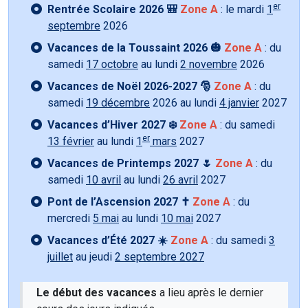
er
Rentrée Scolaire 2026 🎒
Zone A
: le mardi
1
septembre
2026
Vacances de la Toussaint 2026 🎃
Zone A
: du
samedi
17 octobre
au lundi
2 novembre
2026
Vacances de Noël 2026-2027 🎅
Zone A
: du
samedi
19 décembre
2026 au lundi
4 janvier
2027
Vacances d’Hiver 2027 ❄️
Zone A
: du samedi
er
13 février
au lundi
1
mars
2027
Vacances de Printemps 2027 🌷
Zone A
: du
samedi
10 avril
au lundi
26 avril
2027
Pont de l’Ascension 2027 ✝️
Zone A
: du
mercredi
5 mai
au lundi
10 mai
2027
Vacances d’Été 2027 ☀️
Zone A
: du samedi
3
juillet
au jeudi
2 septembre 2027
Le début des vacances
a lieu après le dernier