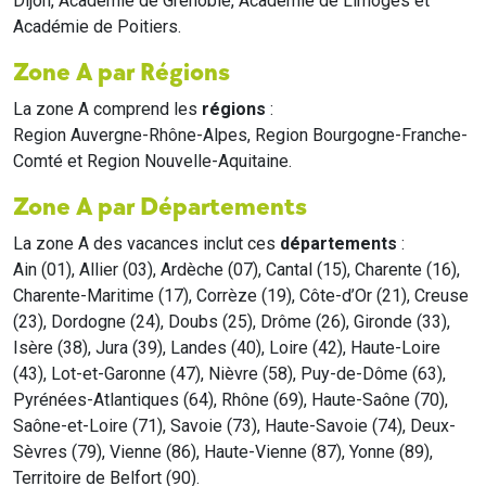
Dijon, Académie de Grenoble, Académie de Limoges et
Académie de Poitiers.
Zone A par Régions
La zone A comprend les
régions
:
Region Auvergne-Rhône-Alpes, Region Bourgogne-Franche-
Comté et Region Nouvelle-Aquitaine.
Zone A par Départements
La zone A des vacances inclut ces
départements
:
Ain (01), Allier (03), Ardèche (07), Cantal (15), Charente (16),
Charente-Maritime (17), Corrèze (19), Côte-d’Or (21), Creuse
(23), Dordogne (24), Doubs (25), Drôme (26), Gironde (33),
Isère (38), Jura (39), Landes (40), Loire (42), Haute-Loire
(43), Lot-et-Garonne (47), Nièvre (58), Puy-de-Dôme (63),
Pyrénées-Atlantiques (64), Rhône (69), Haute-Saône (70),
Saône-et-Loire (71), Savoie (73), Haute-Savoie (74), Deux-
Sèvres (79), Vienne (86), Haute-Vienne (87), Yonne (89),
Territoire de Belfort (90).