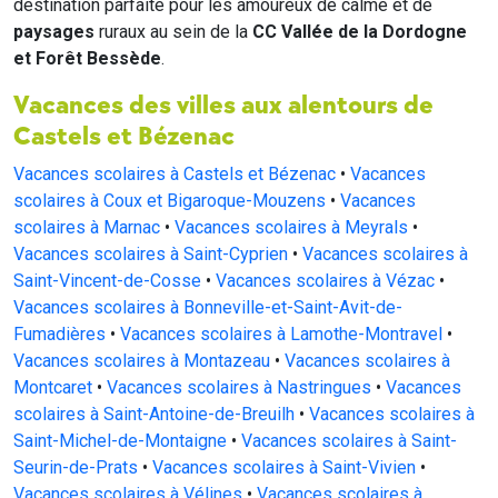
destination parfaite pour les amoureux de calme et de
paysages
ruraux au sein de la
CC Vallée de la Dordogne
et Forêt Bessède
.
Vacances des villes aux alentours de
Castels et Bézenac
Vacances scolaires à Castels et Bézenac
•
Vacances
scolaires à Coux et Bigaroque-Mouzens
•
Vacances
scolaires à Marnac
•
Vacances scolaires à Meyrals
•
Vacances scolaires à Saint-Cyprien
•
Vacances scolaires à
Saint-Vincent-de-Cosse
•
Vacances scolaires à Vézac
•
Vacances scolaires à Bonneville-et-Saint-Avit-de-
Fumadières
•
Vacances scolaires à Lamothe-Montravel
•
Vacances scolaires à Montazeau
•
Vacances scolaires à
Montcaret
•
Vacances scolaires à Nastringues
•
Vacances
scolaires à Saint-Antoine-de-Breuilh
•
Vacances scolaires à
Saint-Michel-de-Montaigne
•
Vacances scolaires à Saint-
Seurin-de-Prats
•
Vacances scolaires à Saint-Vivien
•
Vacances scolaires à Vélines
•
Vacances scolaires à