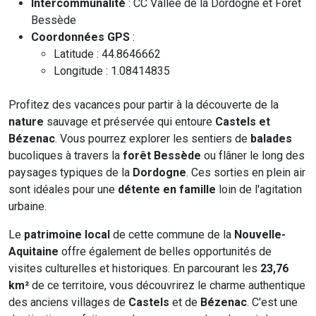
Intercommunalité
: CC Vallée de la Dordogne et Forêt
Bessède
Coordonnées GPS
:
Latitude : 44.8646662
Longitude : 1.08414835
Profitez des vacances pour partir à la découverte de la
nature
sauvage et préservée qui entoure
Castels et
Bézenac
. Vous pourrez explorer les sentiers de
balades
bucoliques à travers la
forêt Bessède
ou flâner le long des
paysages typiques de la
Dordogne
. Ces sorties en plein air
sont idéales pour une
détente en famille
loin de l'agitation
urbaine.
Le
patrimoine local
de cette commune de la
Nouvelle-
Aquitaine
offre également de belles opportunités de
visites culturelles et historiques. En parcourant les
23,76
km²
de ce territoire, vous découvrirez le charme authentique
des anciens villages de
Castels
et de
Bézenac
. C'est une