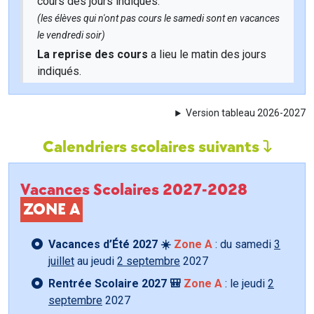
cours des jours indiqués.
(les élèves qui n'ont pas cours le samedi sont en vacances
le vendredi soir)
La reprise des cours
a lieu le matin des jours
indiqués.
Version tableau 2026-2027
Calendriers scolaires suivants
Vacances Scolaires 2027-2028
ZONE A
Vacances d’Été 2027 ☀️
Zone A
: du samedi
3
juillet
au jeudi
2 septembre
2027
Rentrée Scolaire 2027 🎒
Zone A
: le jeudi
2
septembre
2027