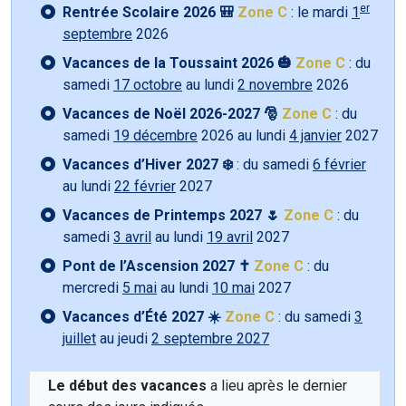
er
Rentrée Scolaire 2026 🎒
Zone C
: le mardi
1
septembre
2026
Vacances de la Toussaint 2026 🎃
Zone C
: du
samedi
17 octobre
au lundi
2 novembre
2026
Vacances de Noël 2026-2027 🎅
Zone C
: du
samedi
19 décembre
2026 au lundi
4 janvier
2027
Vacances d’Hiver 2027 ❄️
: du samedi
6 février
au lundi
22 février
2027
Vacances de Printemps 2027 🌷
Zone C
: du
samedi
3 avril
au lundi
19 avril
2027
Pont de l’Ascension 2027 ✝️
Zone C
: du
mercredi
5 mai
au lundi
10 mai
2027
Vacances d’Été 2027 ☀️
Zone C
: du samedi
3
juillet
au jeudi
2 septembre 2027
Le début des vacances
a lieu après le dernier