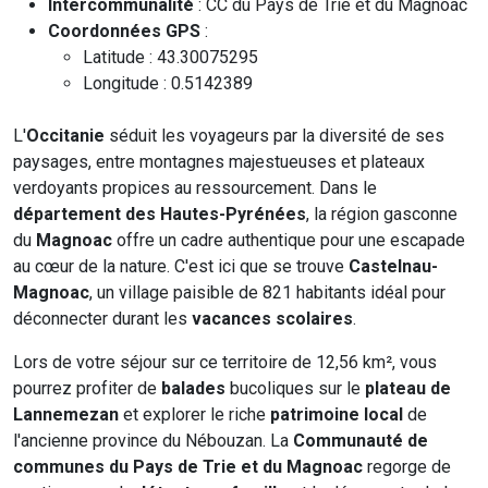
Intercommunalité
: CC du Pays de Trie et du Magnoac
Coordonnées GPS
:
Latitude : 43.30075295
Longitude : 0.5142389
L'
Occitanie
séduit les voyageurs par la diversité de ses
paysages, entre montagnes majestueuses et plateaux
verdoyants propices au ressourcement. Dans le
département des Hautes-Pyrénées
, la région gasconne
du
Magnoac
offre un cadre authentique pour une escapade
au cœur de la nature. C'est ici que se trouve
Castelnau-
Magnoac
, un village paisible de 821 habitants idéal pour
déconnecter durant les
vacances scolaires
.
Lors de votre séjour sur ce territoire de 12,56 km², vous
pourrez profiter de
balades
bucoliques sur le
plateau de
Lannemezan
et explorer le riche
patrimoine local
de
l'ancienne province du Nébouzan. La
Communauté de
communes du Pays de Trie et du Magnoac
regorge de