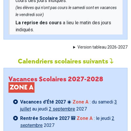
cours des jours indiqués.
(les élèves qui n'ont pas cours le samedi sont en vacances
le vendredi soir)
La reprise des cours
a lieu le matin des jours
indiqués.
Version tableau 2026-2027
Calendriers scolaires suivants
Vacances Scolaires 2027-2028
ZONE A
Vacances d’Été 2027 ☀️
Zone A
: du samedi
3
juillet
au jeudi
2 septembre
2027
Rentrée Scolaire 2027 🎒
Zone A
: le jeudi
2
septembre
2027