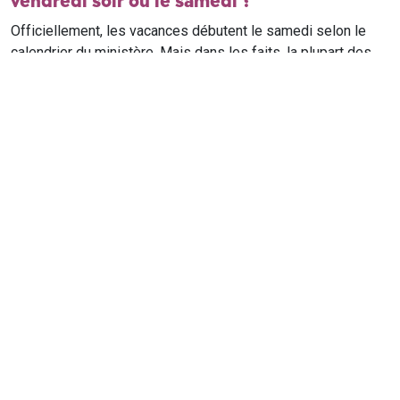
vendredi soir ou le samedi ?
Officiellement, les vacances débutent le samedi selon le
calendrier du ministère. Mais dans les faits, la plupart des
élèves qui n'ont pas cours le samedi sont en vacances dès
le vendredi soir après leur dernier cours. Il est conseillé de
vérifier avec l'établissement scolaire si des cours ont lieu le
samedi matin.
Où trouver le calendrier scolaire officiel ?
Le calendrier scolaire officiel est publié sur le site du
ministère de l'Education nationale
. Les dates présentées sur
ce site reprennent les données officielles pour les années
scolaires en cours et à venir, pour chaque zone et chaque
ville de France.