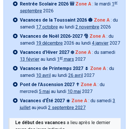
er
Rentrée Scolaire 2026 🎒
Zone A
: le mardi
1
septembre
2026
Vacances de la Toussaint 2026 🎃
Zone A
: du
samedi
17 octobre
au lundi
2 novembre
2026
Vacances de Noël 2026-2027 🎅
Zone A
: du
samedi
19 décembre
2026 au lundi
4 janvier
2027
Vacances d’Hiver 2027 ❄️
Zone A
: du samedi
er
13 février
au lundi
1
mars
2027
Vacances de Printemps 2027 🌷
Zone A
: du
samedi
10 avril
au lundi
26 avril
2027
Pont de l’Ascension 2027 ✝️
Zone A
: du
mercredi
5 mai
au lundi
10 mai
2027
Vacances d’Été 2027 ☀️
Zone A
: du samedi
3
juillet
au jeudi
2 septembre 2027
Le début des vacances
a lieu après le dernier