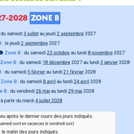
027-2028
ZONE B
 du samedi
3 juillet
au jeudi
2 septembre
2027
B
: le jeudi
2 septembre
2027
🎃
Zone B
: du samedi
23 octobre
au lundi
8 novembre
2027
Zone B
: du samedi
18 décembre
2027 au lundi
3 janvier
2028
B
: du samedi
5 février
au lundi
21 février
2028

Zone B
: du samedi
8 avril
au lundi
24 avril
2028
e B
: du vendredi
26 mai
au lundi
29 mai
2028
 à partir du mardi
4 juillet 2028
ieu après le dernier cours des jours indiqués.
e samedi sont en vacances le vendredi soir)
u le matin des jours indiqués.