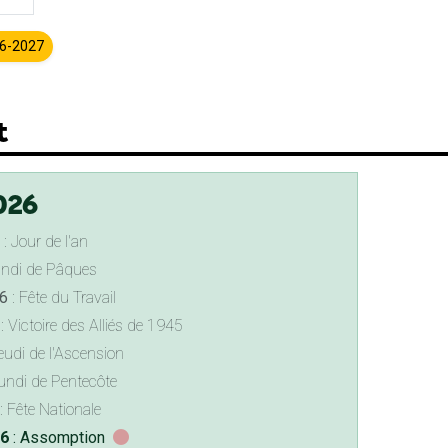
26-2027
t
026
: Jour de l'an
undi de Pâques
6
: Fête du Travail
: Victoire des Alliés de 1945
eudi de l'Ascension
undi de Pentecôte
: Fête Nationale
26
: Assomption