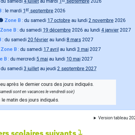
 du samedi
4 juillet
au mardi
1
septembre
2026
er
B
: le mardi
1
septembre
2026
🎃
Zone B
: du samedi
17 octobre
au lundi
2 novembre
2026
Zone B
: du samedi
19 décembre
2026 au lundi
4 janvier
2027
B
: du samedi
20 février
au lundi
8 mars
2027

Zone B
: du samedi
17 avril
au lundi
3 mai
2027
e B
: du mercredi
5 mai
au lundi
10 mai
2027
 du samedi
3 juillet
au jeudi
2 septembre 2027
ieu après le dernier cours des jours indiqués.
e samedi sont en vacances le vendredi soir)
u le matin des jours indiqués.
Version tableau 2
rs scolaires suivants