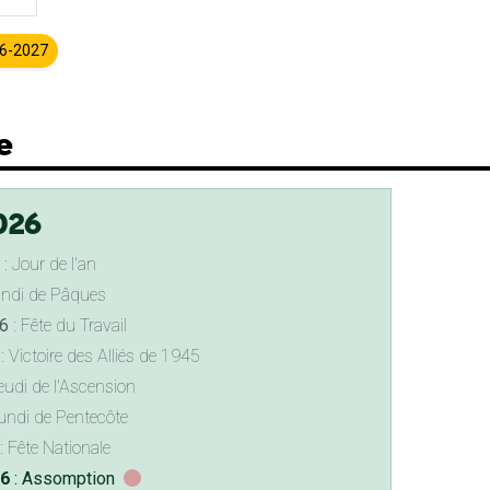
26-2027
e
026
: Jour de l'an
undi de Pâques
6
: Fête du Travail
: Victoire des Alliés de 1945
eudi de l'Ascension
undi de Pentecôte
: Fête Nationale
26
: Assomption