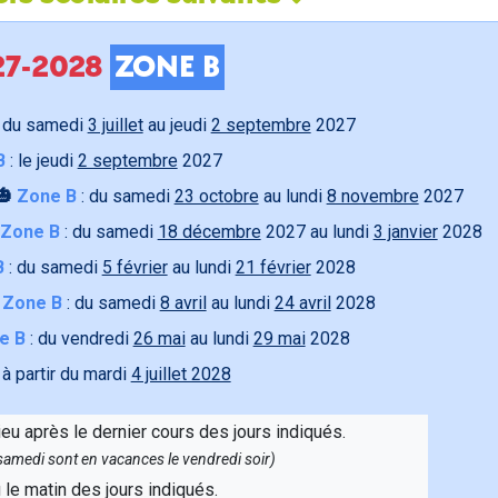
027-2028
ZONE B
 du samedi
3 juillet
au jeudi
2 septembre
2027
B
: le jeudi
2 septembre
2027
🎃
Zone B
: du samedi
23 octobre
au lundi
8 novembre
2027
Zone B
: du samedi
18 décembre
2027 au lundi
3 janvier
2028
B
: du samedi
5 février
au lundi
21 février
2028

Zone B
: du samedi
8 avril
au lundi
24 avril
2028
e B
: du vendredi
26 mai
au lundi
29 mai
2028
 à partir du mardi
4 juillet 2028
ieu après le dernier cours des jours indiqués.
e samedi sont en vacances le vendredi soir)
u le matin des jours indiqués.