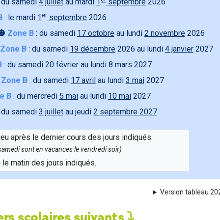
 du samedi
4 juillet
au mardi
1
septembre
2026
er
B
: le mardi
1
septembre
2026
🎃
Zone B
: du samedi
17 octobre
au lundi
2 novembre
2026
Zone B
: du samedi
19 décembre
2026 au lundi
4 janvier
2027
B
: du samedi
20 février
au lundi
8 mars
2027

Zone B
: du samedi
17 avril
au lundi
3 mai
2027
e B
: du mercredi
5 mai
au lundi
10 mai
2027
 du samedi
3 juillet
au jeudi
2 septembre 2027
ieu après le dernier cours des jours indiqués.
e samedi sont en vacances le vendredi soir)
u le matin des jours indiqués.
Version tableau 2
rs scolaires suivants