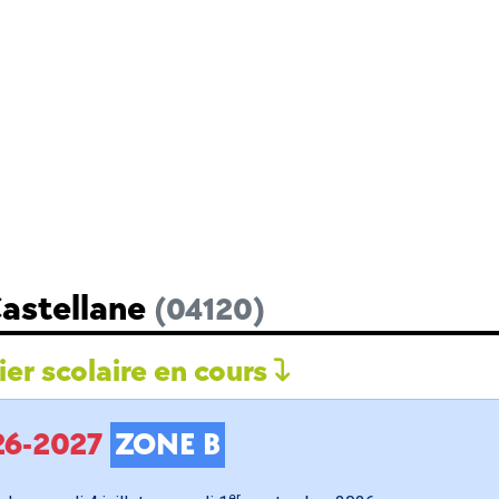
Castellane
(04120)
er scolaire en cours
026-2027
ZONE B
er