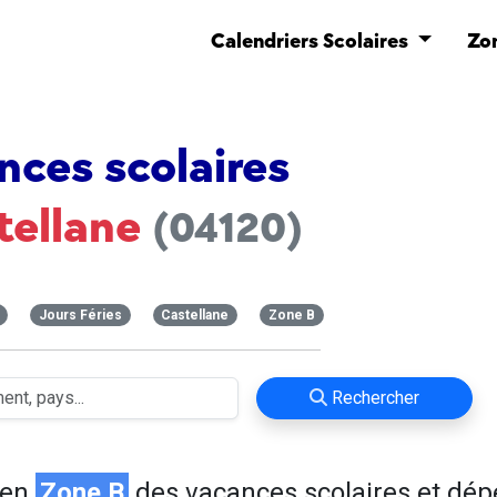
Calendriers Scolaires
Zo
nces scolaires
tellane
(04120)
Jours Féries
Castellane
Zone B
Rechercher
 en
Zone B
des vacances scolaires et dé