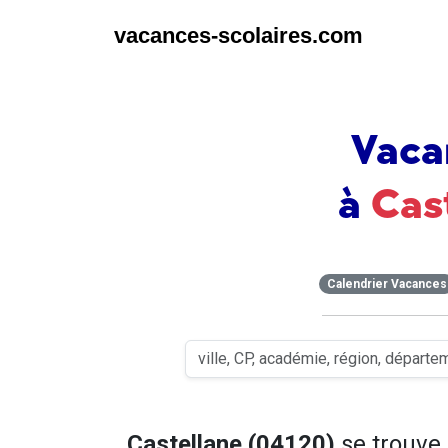
vacances-scolaires.com
Vaca
à
Cas
Calendrier Vacances
Castellane (04120)
se trouve