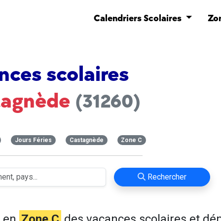
Calendriers Scolaires
Zo
nces scolaires
tagnède
(31260)
Jours Féries
Castagnède
Zone C
Rechercher
e en
Zone C
des vacances scolaires et dé