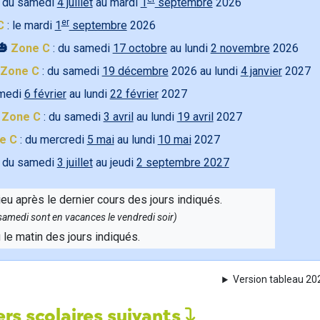
 du samedi
4 juillet
au mardi
1
septembre
2026
er
C
: le mardi
1
septembre
2026
🎃
Zone C
: du samedi
17 octobre
au lundi
2 novembre
2026
Zone C
: du samedi
19 décembre
2026 au lundi
4 janvier
2027
amedi
6 février
au lundi
22 février
2027

Zone C
: du samedi
3 avril
au lundi
19 avril
2027
e C
: du mercredi
5 mai
au lundi
10 mai
2027
 du samedi
3 juillet
au jeudi
2 septembre 2027
ieu après le dernier cours des jours indiqués.
e samedi sont en vacances le vendredi soir)
u le matin des jours indiqués.
Version tableau 2
rs scolaires suivants