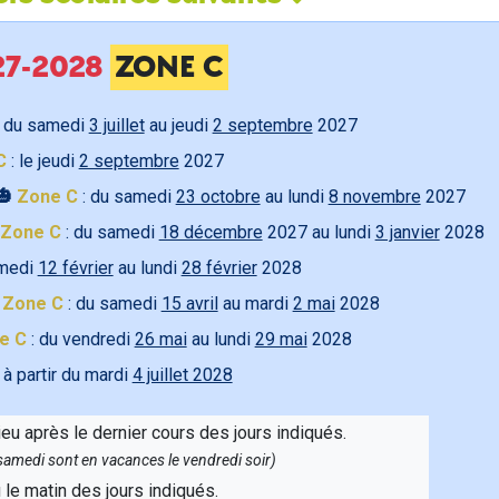
027-2028
ZONE C
 du samedi
3 juillet
au jeudi
2 septembre
2027
C
: le jeudi
2 septembre
2027
🎃
Zone C
: du samedi
23 octobre
au lundi
8 novembre
2027
Zone C
: du samedi
18 décembre
2027 au lundi
3 janvier
2028
amedi
12 février
au lundi
28 février
2028

Zone C
: du samedi
15 avril
au mardi
2 mai
2028
e C
: du vendredi
26 mai
au lundi
29 mai
2028
 à partir du mardi
4 juillet 2028
ieu après le dernier cours des jours indiqués.
e samedi sont en vacances le vendredi soir)
u le matin des jours indiqués.