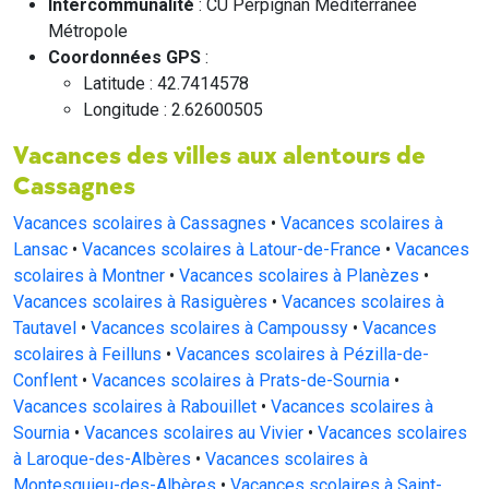
Intercommunalité
: CU Perpignan Méditerranée
Métropole
Coordonnées GPS
:
Latitude : 42.7414578
Longitude : 2.62600505
Vacances des villes aux alentours de
Cassagnes
Vacances scolaires à Cassagnes
•
Vacances scolaires à
Lansac
•
Vacances scolaires à Latour-de-France
•
Vacances
scolaires à Montner
•
Vacances scolaires à Planèzes
•
Vacances scolaires à Rasiguères
•
Vacances scolaires à
Tautavel
•
Vacances scolaires à Campoussy
•
Vacances
scolaires à Feilluns
•
Vacances scolaires à Pézilla-de-
Conflent
•
Vacances scolaires à Prats-de-Sournia
•
Vacances scolaires à Rabouillet
•
Vacances scolaires à
Sournia
•
Vacances scolaires au Vivier
•
Vacances scolaires
à Laroque-des-Albères
•
Vacances scolaires à
Montesquieu-des-Albères
•
Vacances scolaires à Saint-