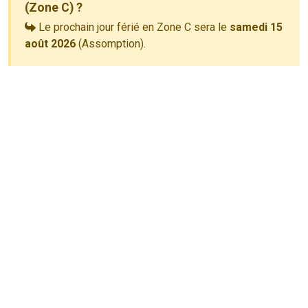
(Zone C) ?
Le prochain jour férié en Zone C sera le
samedi 15
août 2026
(Assomption).