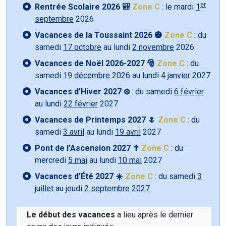
er
Rentrée Scolaire 2026 🎒
Zone C
: le mardi
1
septembre
2026
Vacances de la Toussaint 2026 🎃
Zone C
: du
samedi
17 octobre
au lundi
2 novembre
2026
Vacances de Noël 2026-2027 🎅
Zone C
: du
samedi
19 décembre
2026 au lundi
4 janvier
2027
Vacances d’Hiver 2027 ❄️
: du samedi
6 février
au lundi
22 février
2027
Vacances de Printemps 2027 🌷
Zone C
: du
samedi
3 avril
au lundi
19 avril
2027
Pont de l’Ascension 2027 ✝️
Zone C
: du
mercredi
5 mai
au lundi
10 mai
2027
Vacances d’Été 2027 ☀️
Zone C
: du samedi
3
juillet
au jeudi
2 septembre 2027
Le début des vacances
a lieu après le dernier