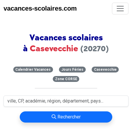
vacances-scolaires.com
Vacances scolaires
à
Casevecchie
(20270)
Calendrier Vacances
Jours Féries
Casevecchie
Zone CORSE
Rechercher