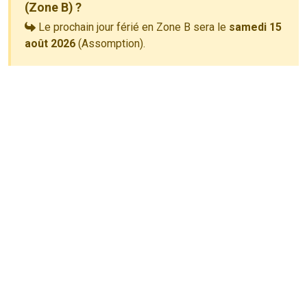
(Zone B) ?
Le prochain jour férié en Zone B sera le
samedi 15
août 2026
(Assomption).