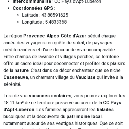
Intercommunalité
: CC Pays d'Apt-Luberon
Coordonnées GPS
:
Latitude : 43.88591625
Longitude : 5.4833368
La région
Provence-Alpes-Côte d'Azur
séduit chaque
année des voyageurs en quête de soleil, de paysages
méditerranéens et d'une douceur de vivre incomparable.
Entre champs de lavande et villages perchés, ce territoire
offre un cadre idéal pour déconnecter et profiter des plaisirs
de la
nature
. C'est dans ce décor enchanteur que se niche
Caseneuve
, un charmant village du
Vaucluse
qui invite à la
sérénité.
Lors de vos
vacances scolaires
, vous pourrez explorer les
18,11 km² de ce territoire préservé au cœur de la
CC Pays
d'Apt-Luberon
. Les familles apprécieront les
balades
bucoliques et la découverte du
patrimoine local
,
notamment autour de ses vestiges historiques. Que ce soit