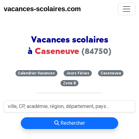
vacances-scolaires.com
Vacances scolaires
à
Caseneuve
(84750)
Calendrier Vacances
Jours Féries
Caseneuve
Zone B
Rechercher