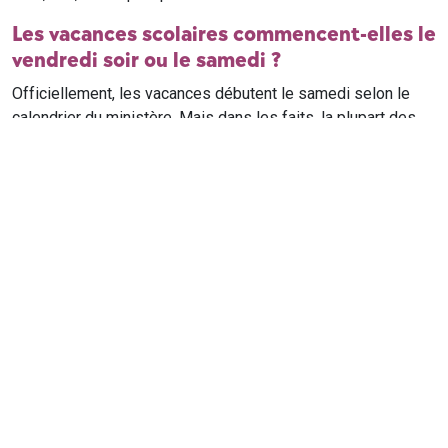
Les vacances scolaires commencent-elles le
vendredi soir ou le samedi ?
Officiellement, les vacances débutent le samedi selon le
calendrier du ministère. Mais dans les faits, la plupart des
élèves qui n'ont pas cours le samedi sont en vacances dès
le vendredi soir après leur dernier cours. Il est conseillé de
vérifier avec l'établissement scolaire si des cours ont lieu le
samedi matin.
Où trouver le calendrier scolaire officiel ?
Le calendrier scolaire officiel est publié sur le site du
ministère de l'Education nationale
. Les dates présentées sur
ce site reprennent les données officielles pour les années
scolaires en cours et à venir, pour chaque zone et chaque
ville de France.