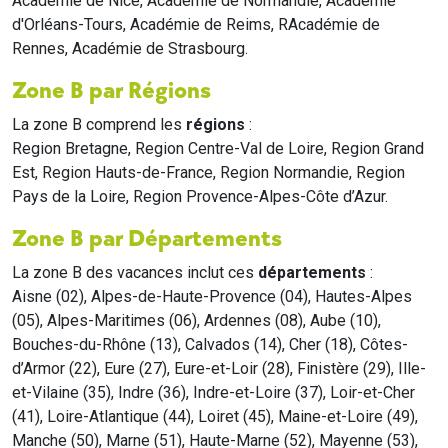
Académie de Nice, Académie de Normandie, Académie
d'Orléans-Tours, Académie de Reims, RAcadémie de
Rennes, Académie de Strasbourg.
Zone B par Régions
La zone B comprend les
régions
:
Region Bretagne, Region Centre-Val de Loire, Region Grand
Est, Region Hauts-de-France, Region Normandie, Region
Pays de la Loire, Region Provence-Alpes-Côte d’Azur.
Zone B par Départements
La zone B des vacances inclut ces
départements
:
Aisne (02), Alpes-de-Haute-Provence (04), Hautes-Alpes
(05), Alpes-Maritimes (06), Ardennes (08), Aube (10),
Bouches-du-Rhône (13), Calvados (14), Cher (18), Côtes-
d’Armor (22), Eure (27), Eure-et-Loir (28), Finistère (29), Ille-
et-Vilaine (35), Indre (36), Indre-et-Loire (37), Loir-et-Cher
(41), Loire-Atlantique (44), Loiret (45), Maine-et-Loire (49),
Manche (50), Marne (51), Haute-Marne (52), Mayenne (53),