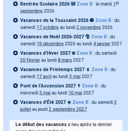
er
Rentrée Scolaire 2026 🎒
Zone B
: le mardi
1
septembre
2026
Vacances de la Toussaint 2026 🎃
Zone B
: du
samedi
17 octobre
au lundi
2 novembre
2026
Vacances de Noël 2026-2027 🎅
Zone B
: du
samedi
19 décembre
2026 au lundi
4 janvier
2027
Vacances d’Hiver 2027 ❄️
Zone B
: du samedi
20 février
au lundi
8 mars
2027
Vacances de Printemps 2027 🌷
Zone B
: du
samedi
17 avril
au lundi
3 mai
2027
Pont de l’Ascension 2027 ✝️
Zone B
: du
mercredi
5 mai
au lundi
10 mai
2027
Vacances d’Été 2027 ☀️
Zone B
: du samedi
3
juillet
au jeudi
2 septembre 2027
Le début des vacances
a lieu après le dernier