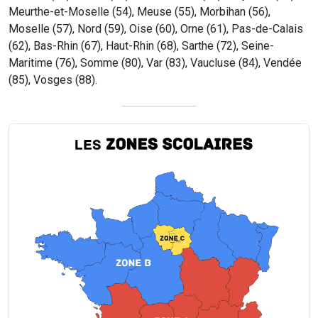
Meurthe-et-Moselle (54), Meuse (55), Morbihan (56),
Moselle (57), Nord (59), Oise (60), Orne (61), Pas-de-Calais
(62), Bas-Rhin (67), Haut-Rhin (68), Sarthe (72), Seine-
Maritime (76), Somme (80), Var (83), Vaucluse (84), Vendée
(85), Vosges (88).