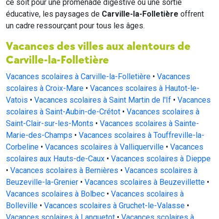
ce soit pour une promenade digestive ou une sortie
éducative, les paysages de
Carville-la-Folletière
offrent
un cadre ressourçant pour tous les âges.
Vacances des villes aux alentours de
Carville-la-Folletière
Vacances scolaires à Carville-la-Folletière
•
Vacances
scolaires à Croix-Mare
•
Vacances scolaires à Hautot-le-
Vatois
•
Vacances scolaires à Saint Martin de l'If
•
Vacances
scolaires à Saint-Aubin-de-Crétot
•
Vacances scolaires à
Saint-Clair-sur-les-Monts
•
Vacances scolaires à Sainte-
Marie-des-Champs
•
Vacances scolaires à Touffreville-la-
Corbeline
•
Vacances scolaires à Valliquerville
•
Vacances
scolaires aux Hauts-de-Caux
•
Vacances scolaires à Dieppe
•
Vacances scolaires à Bernières
•
Vacances scolaires à
Beuzeville-la-Grenier
•
Vacances scolaires à Beuzevillette
•
Vacances scolaires à Bolbec
•
Vacances scolaires à
Bolleville
•
Vacances scolaires à Gruchet-le-Valasse
•
Vacances scolaires à Lanquetot
•
Vacances scolaires à