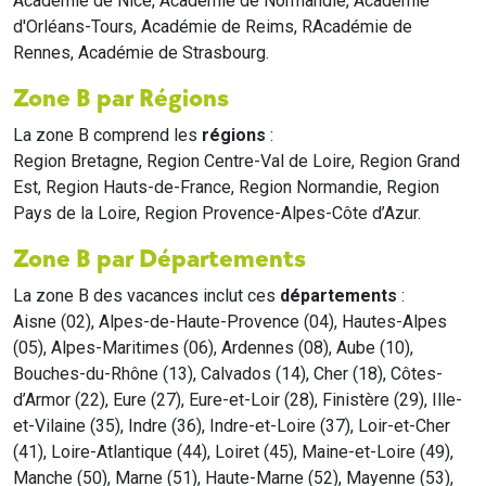
Académie de Nice, Académie de Normandie, Académie
d'Orléans-Tours, Académie de Reims, RAcadémie de
Rennes, Académie de Strasbourg.
Zone B par Régions
La zone B comprend les
régions
:
Region Bretagne, Region Centre-Val de Loire, Region Grand
Est, Region Hauts-de-France, Region Normandie, Region
Pays de la Loire, Region Provence-Alpes-Côte d’Azur.
Zone B par Départements
La zone B des vacances inclut ces
départements
:
Aisne (02), Alpes-de-Haute-Provence (04), Hautes-Alpes
(05), Alpes-Maritimes (06), Ardennes (08), Aube (10),
Bouches-du-Rhône (13), Calvados (14), Cher (18), Côtes-
d’Armor (22), Eure (27), Eure-et-Loir (28), Finistère (29), Ille-
et-Vilaine (35), Indre (36), Indre-et-Loire (37), Loir-et-Cher
(41), Loire-Atlantique (44), Loiret (45), Maine-et-Loire (49),
Manche (50), Marne (51), Haute-Marne (52), Mayenne (53),