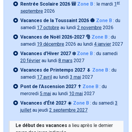
er
Rentrée Scolaire 2026 🎒
Zone B
: le mardi
1
septembre
2026
Vacances de la Toussaint 2026 🎃
Zone B
: du
samedi
17 octobre
au lundi
2 novembre
2026
Vacances de Noël 2026-2027 🎅
Zone B
: du
samedi
19 décembre
2026 au lundi
4 janvier
2027
Vacances d’Hiver 2027 ❄️
Zone B
: du samedi
20 février
au lundi
8 mars
2027
Vacances de Printemps 2027 🌷
Zone B
: du
samedi
17 avril
au lundi
3 mai
2027
Pont de l’Ascension 2027 ✝️
Zone B
: du
mercredi
5 mai
au lundi
10 mai
2027
Vacances d’Été 2027 ☀️
Zone B
: du samedi
3
juillet
au jeudi
2 septembre 2027
Le début des vacances
a lieu après le dernier