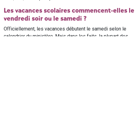
Les vacances scolaires commencent-elles le
vendredi soir ou le samedi ?
Officiellement, les vacances débutent le samedi selon le
calendrier du ministère. Mais dans les faits, la plupart des
élèves qui n'ont pas cours le samedi sont en vacances dès
le vendredi soir après leur dernier cours. Il est conseillé de
vérifier avec l'établissement scolaire si des cours ont lieu le
samedi matin.
Où trouver le calendrier scolaire officiel ?
Le calendrier scolaire officiel est publié sur le site du
ministère de l'Education nationale
. Les dates présentées sur
ce site reprennent les données officielles pour les années
scolaires en cours et à venir, pour chaque zone et chaque
ville de France.