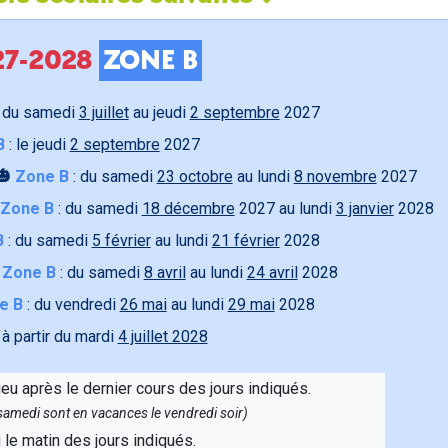
027-2028
ZONE B
 du samedi
3 juillet
au jeudi
2 septembre
2027
B
: le jeudi
2 septembre
2027
🎃
Zone B
: du samedi
23 octobre
au lundi
8 novembre
2027
Zone B
: du samedi
18 décembre
2027 au lundi
3 janvier
2028
B
: du samedi
5 février
au lundi
21 février
2028

Zone B
: du samedi
8 avril
au lundi
24 avril
2028
e B
: du vendredi
26 mai
au lundi
29 mai
2028
 à partir du mardi
4 juillet 2028
ieu après le dernier cours des jours indiqués.
e samedi sont en vacances le vendredi soir)
u le matin des jours indiqués.