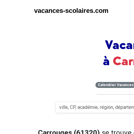
vacances-scolaires.com
Vaca
à
Car
Calendrier Vacances
Carrouges (61320)
se trouve