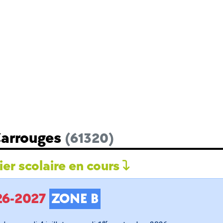
Carrouges
(61320)
er scolaire en cours
026-2027
ZONE B
er