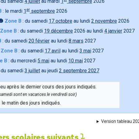
 du samedi
4 juillet
au mardi
1
septembre
2026
er
B
: le mardi
1
septembre
2026
🎃
Zone B
: du samedi
17 octobre
au lundi
2 novembre
2026
Zone B
: du samedi
19 décembre
2026 au lundi
4 janvier
2027
B
: du samedi
20 février
au lundi
8 mars
2027

Zone B
: du samedi
17 avril
au lundi
3 mai
2027
e B
: du mercredi
5 mai
au lundi
10 mai
2027
 du samedi
3 juillet
au jeudi
2 septembre 2027
ieu après le dernier cours des jours indiqués.
e samedi sont en vacances le vendredi soir)
u le matin des jours indiqués.
Version tableau 2
rs scolaires suivants