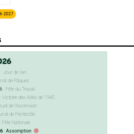
26-2027
s
026
: Jour de l'an
undi de Pâques
6
: Fête du Travail
: Victoire des Alliés de 1945
eudi de l'Ascension
undi de Pentecôte
: Fête Nationale
26
: Assomption