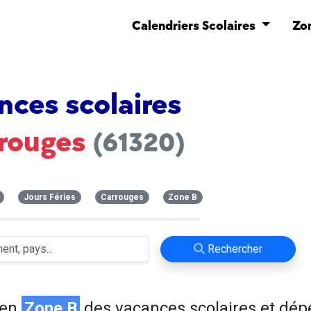
Calendriers Scolaires
Zo
nces scolaires
rouges
(61320)
Jours Féries
Carrouges
Zone B
Rechercher
 en
Zone B
des vacances scolaires et dé