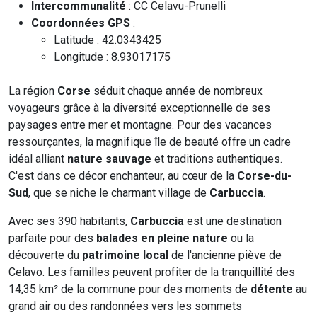
Intercommunalité
: CC Celavu-Prunelli
Coordonnées GPS
:
Latitude : 42.0343425
Longitude : 8.93017175
La région
Corse
séduit chaque année de nombreux
voyageurs grâce à la diversité exceptionnelle de ses
paysages entre mer et montagne. Pour des vacances
ressourçantes, la magnifique île de beauté offre un cadre
idéal alliant
nature sauvage
et traditions authentiques.
C'est dans ce décor enchanteur, au cœur de la
Corse-du-
Sud
, que se niche le charmant village de
Carbuccia
.
Avec ses 390 habitants,
Carbuccia
est une destination
parfaite pour des
balades en pleine nature
ou la
découverte du
patrimoine local
de l'ancienne piève de
Celavo. Les familles peuvent profiter de la tranquillité des
14,35 km² de la commune pour des moments de
détente
au
grand air ou des randonnées vers les sommets