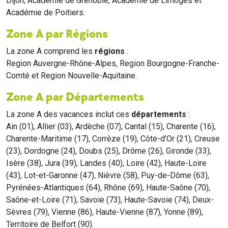
Dijon, Académie de Grenoble, Académie de Limoges et
Académie de Poitiers.
Zone A par Régions
La zone A comprend les
régions
:
Region Auvergne-Rhône-Alpes, Region Bourgogne-Franche-
Comté et Region Nouvelle-Aquitaine.
Zone A par Départements
La zone A des vacances inclut ces
départements
:
Ain (01), Allier (03), Ardèche (07), Cantal (15), Charente (16),
Charente-Maritime (17), Corrèze (19), Côte-d’Or (21), Creuse
(23), Dordogne (24), Doubs (25), Drôme (26), Gironde (33),
Isère (38), Jura (39), Landes (40), Loire (42), Haute-Loire
(43), Lot-et-Garonne (47), Nièvre (58), Puy-de-Dôme (63),
Pyrénées-Atlantiques (64), Rhône (69), Haute-Saône (70),
Saône-et-Loire (71), Savoie (73), Haute-Savoie (74), Deux-
Sèvres (79), Vienne (86), Haute-Vienne (87), Yonne (89),
Territoire de Belfort (90).