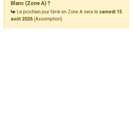
Blanc (Zone A) ?
Le prochain jour férié en Zone A sera le
samedi 15
août 2026
(Assomption).