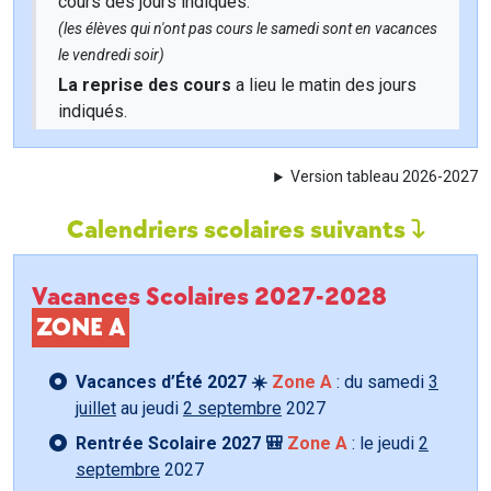
cours des jours indiqués.
(les élèves qui n'ont pas cours le samedi sont en vacances
le vendredi soir)
La reprise des cours
a lieu le matin des jours
indiqués.
Version tableau 2026-2027
Calendriers scolaires suivants
Vacances Scolaires 2027-2028
ZONE A
Vacances d’Été 2027 ☀️
Zone A
: du samedi
3
juillet
au jeudi
2 septembre
2027
Rentrée Scolaire 2027 🎒
Zone A
: le jeudi
2
septembre
2027