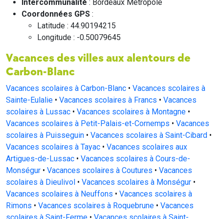
Intercommunalité
: Bordeaux Métropole
Coordonnées GPS
:
Latitude : 44.90194215
Longitude : -0.50079645
Vacances des villes aux alentours de
Carbon-Blanc
Vacances scolaires à Carbon-Blanc
•
Vacances scolaires à
Sainte-Eulalie
•
Vacances scolaires à Francs
•
Vacances
scolaires à Lussac
•
Vacances scolaires à Montagne
•
Vacances scolaires à Petit-Palais-et-Cornemps
•
Vacances
scolaires à Puisseguin
•
Vacances scolaires à Saint-Cibard
•
Vacances scolaires à Tayac
•
Vacances scolaires aux
Artigues-de-Lussac
•
Vacances scolaires à Cours-de-
Monségur
•
Vacances scolaires à Coutures
•
Vacances
scolaires à Dieulivol
•
Vacances scolaires à Monségur
•
Vacances scolaires à Neuffons
•
Vacances scolaires à
Rimons
•
Vacances scolaires à Roquebrune
•
Vacances
scolaires à Saint-Ferme
•
Vacances scolaires à Saint-