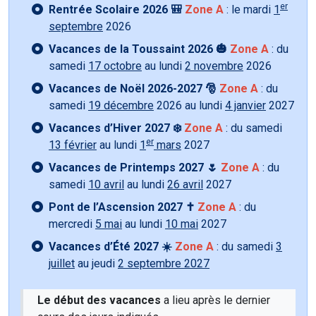
er
Rentrée Scolaire 2026 🎒
Zone A
: le mardi
1
septembre
2026
Vacances de la Toussaint 2026 🎃
Zone A
: du
samedi
17 octobre
au lundi
2 novembre
2026
Vacances de Noël 2026-2027 🎅
Zone A
: du
samedi
19 décembre
2026 au lundi
4 janvier
2027
Vacances d’Hiver 2027 ❄️
Zone A
: du samedi
er
13 février
au lundi
1
mars
2027
Vacances de Printemps 2027 🌷
Zone A
: du
samedi
10 avril
au lundi
26 avril
2027
Pont de l’Ascension 2027 ✝️
Zone A
: du
mercredi
5 mai
au lundi
10 mai
2027
Vacances d’Été 2027 ☀️
Zone A
: du samedi
3
juillet
au jeudi
2 septembre 2027
Le début des vacances
a lieu après le dernier