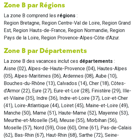
Zone B par Régions
La zone B comprend les
régions
:
Region Bretagne, Region Centre-Val de Loire, Region Grand
Est, Region Hauts-de-France, Region Normandie, Region
Pays de la Loire, Region Provence-Alpes-Côte d’Azur.
Zone B par Départements
La zone B des vacances inclut ces
départements
:
Aisne (02), Alpes-de-Haute-Provence (04), Hautes-Alpes
(05), Alpes-Maritimes (06), Ardennes (08), Aube (10),
Bouches-du-Rhône (13), Calvados (14), Cher (18), Côtes-
d’Armor (22), Eure (27), Eure-et-Loir (28), Finistère (29), Ille-
et-Vilaine (35), Indre (36), Indre-et-Loire (37), Loir-et-Cher
(41), Loire-Atlantique (44), Loiret (45), Maine-et-Loire (49),
Manche (50), Marne (51), Haute-Marne (52), Mayenne (53),
Meurthe-et-Moselle (54), Meuse (55), Morbihan (56),
Moselle (57), Nord (59), Oise (60), Orne (61), Pas-de-Calais
(62), Bas-Rhin (67), Haut-Rhin (68), Sarthe (72), Seine-