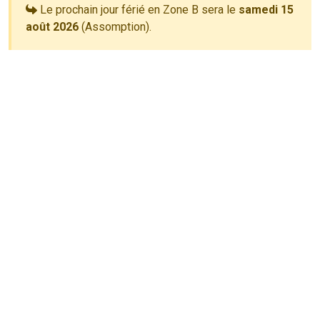
Le prochain jour férié en Zone B sera le
samedi 15
août 2026
(Assomption).