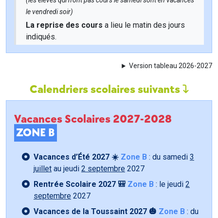
(les élèves qui n'ont pas cours le samedi sont en vacances
le vendredi soir)
La reprise des cours
a lieu le matin des jours
indiqués.
Version tableau 2026-2027
Calendriers scolaires suivants
Vacances Scolaires 2027-2028
ZONE B
Vacances d’Été 2027 ☀️
Zone B
: du samedi
3
juillet
au jeudi
2 septembre
2027
Rentrée Scolaire 2027 🎒
Zone B
: le jeudi
2
septembre
2027
Vacances de la Toussaint 2027 🎃
Zone B
: du