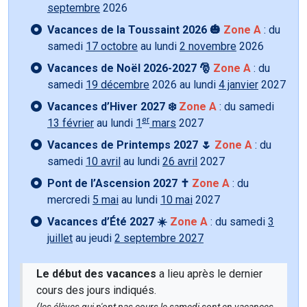
septembre
2026
Vacances de la Toussaint 2026 🎃
Zone A
: du
samedi
17 octobre
au lundi
2 novembre
2026
Vacances de Noël 2026-2027 🎅
Zone A
: du
samedi
19 décembre
2026 au lundi
4 janvier
2027
Vacances d’Hiver 2027 ❄️
Zone A
: du samedi
er
13 février
au lundi
1
mars
2027
Vacances de Printemps 2027 🌷
Zone A
: du
samedi
10 avril
au lundi
26 avril
2027
Pont de l’Ascension 2027 ✝️
Zone A
: du
mercredi
5 mai
au lundi
10 mai
2027
Vacances d’Été 2027 ☀️
Zone A
: du samedi
3
juillet
au jeudi
2 septembre 2027
Le début des vacances
a lieu après le dernier
cours des jours indiqués.