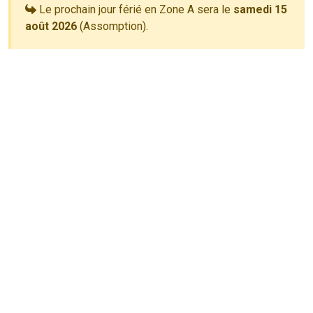
Le prochain jour férié en Zone A sera le
samedi 15
août 2026
(Assomption).