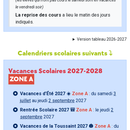
(les élèves qui n'ont pas cours le samedi sont en vacances
le vendredi soir)
La reprise des cours
a lieu le matin des jours
indiqués.
Version tableau 2026-2027
Calendriers scolaires suivants
Vacances Scolaires 2027-2028
ZONE A
Vacances d’Été 2027 ☀️
Zone A
: du samedi
3
juillet
au jeudi
2 septembre
2027
Rentrée Scolaire 2027 🎒
Zone A
: le jeudi
2
septembre
2027
Vacances de la Toussaint 2027 🎃
Zone A
: du