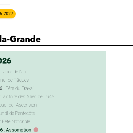
26-2027
-la-Grande
026
: Jour de l'an
undi de Pâques
6
: Fête du Travail
: Victoire des Alliés de 1945
eudi de l'Ascension
undi de Pentecôte
: Fête Nationale
26
: Assomption