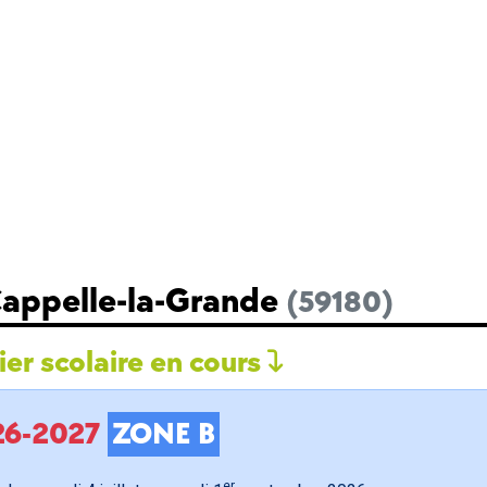
Cappelle-la-Grande
(59180)
er scolaire en cours
026-2027
ZONE B
er