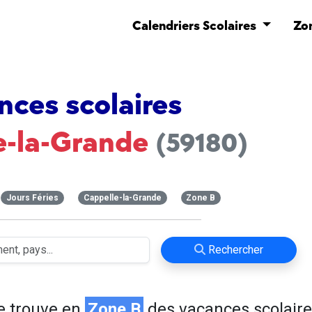
Calendriers Scolaires
Zo
nces scolaires
e-la-Grande
(59180)
Jours Féries
Cappelle-la-Grande
Zone B
Rechercher
e trouve en
Zone B
des vacances scolaire