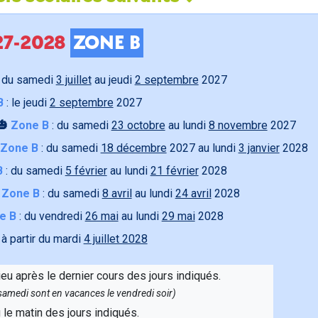
027-2028
ZONE B
 du samedi
3 juillet
au jeudi
2 septembre
2027
B
: le jeudi
2 septembre
2027
🎃
Zone B
: du samedi
23 octobre
au lundi
8 novembre
2027
Zone B
: du samedi
18 décembre
2027 au lundi
3 janvier
2028
B
: du samedi
5 février
au lundi
21 février
2028

Zone B
: du samedi
8 avril
au lundi
24 avril
2028
e B
: du vendredi
26 mai
au lundi
29 mai
2028
 à partir du mardi
4 juillet 2028
ieu après le dernier cours des jours indiqués.
e samedi sont en vacances le vendredi soir)
u le matin des jours indiqués.