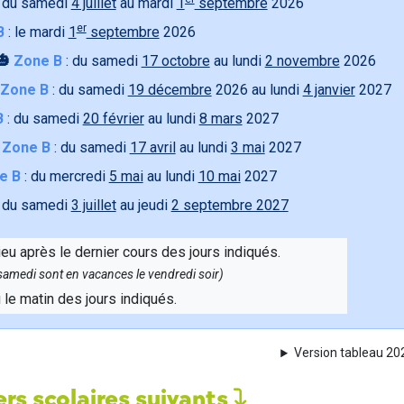
 du samedi
4 juillet
au mardi
1
septembre
2026
er
B
: le mardi
1
septembre
2026
🎃
Zone B
: du samedi
17 octobre
au lundi
2 novembre
2026
Zone B
: du samedi
19 décembre
2026 au lundi
4 janvier
2027
B
: du samedi
20 février
au lundi
8 mars
2027

Zone B
: du samedi
17 avril
au lundi
3 mai
2027
e B
: du mercredi
5 mai
au lundi
10 mai
2027
 du samedi
3 juillet
au jeudi
2 septembre 2027
ieu après le dernier cours des jours indiqués.
e samedi sont en vacances le vendredi soir)
u le matin des jours indiqués.
Version tableau 2
rs scolaires suivants