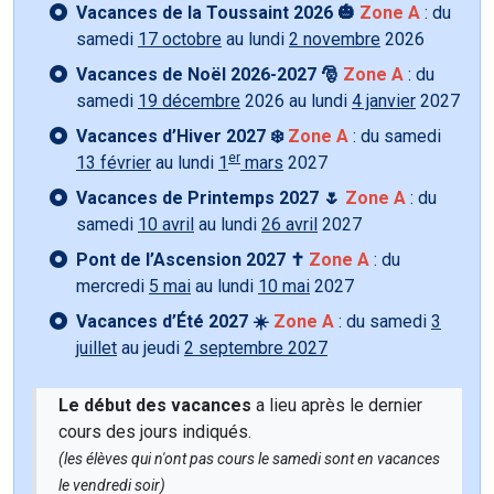
Vacances de la Toussaint 2026 🎃
Zone A
: du
samedi
17 octobre
au lundi
2 novembre
2026
Vacances de Noël 2026-2027 🎅
Zone A
: du
samedi
19 décembre
2026 au lundi
4 janvier
2027
Vacances d’Hiver 2027 ❄️
Zone A
: du samedi
er
13 février
au lundi
1
mars
2027
Vacances de Printemps 2027 🌷
Zone A
: du
samedi
10 avril
au lundi
26 avril
2027
Pont de l’Ascension 2027 ✝️
Zone A
: du
mercredi
5 mai
au lundi
10 mai
2027
Vacances d’Été 2027 ☀️
Zone A
: du samedi
3
juillet
au jeudi
2 septembre 2027
Le début des vacances
a lieu après le dernier
cours des jours indiqués.
(les élèves qui n'ont pas cours le samedi sont en vacances
le vendredi soir)