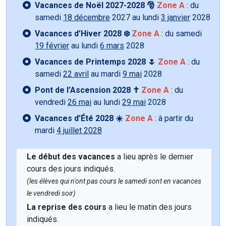
Vacances de Noël 2027-2028 🎅
Zone A
: du
samedi
18 décembre
2027 au lundi
3 janvier
2028
Vacances d’Hiver 2028 ❄️
Zone A
: du samedi
19 février
au lundi
6 mars
2028
Vacances de Printemps 2028 🌷
Zone A
: du
samedi
22 avril
au mardi
9 mai
2028
Pont de l’Ascension 2028 ✝️
Zone A
: du
vendredi
26 mai
au lundi
29 mai
2028
Vacances d’Été 2028 ☀️
Zone A
: à partir du
mardi
4 juillet 2028
Le début des vacances
a lieu après le dernier
cours des jours indiqués.
(les élèves qui n'ont pas cours le samedi sont en vacances
le vendredi soir)
La reprise des cours
a lieu le matin des jours
indiqués.