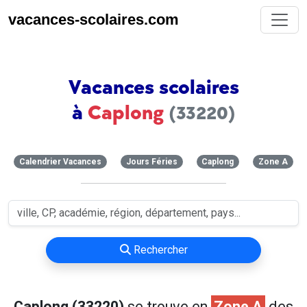
vacances-scolaires.com
Vacances scolaires
à
Caplong
(33220)
Calendrier Vacances
Jours Féries
Caplong
Zone A
Rechercher
Caplong (33220)
se trouve en
Zone A
des