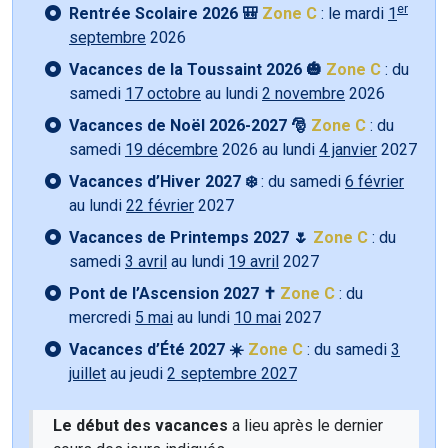
er
Rentrée Scolaire 2026 🎒
Zone C
: le mardi
1
septembre
2026
Vacances de la Toussaint 2026 🎃
Zone C
: du
samedi
17 octobre
au lundi
2 novembre
2026
Vacances de Noël 2026-2027 🎅
Zone C
: du
samedi
19 décembre
2026 au lundi
4 janvier
2027
Vacances d’Hiver 2027 ❄️
: du samedi
6 février
au lundi
22 février
2027
Vacances de Printemps 2027 🌷
Zone C
: du
samedi
3 avril
au lundi
19 avril
2027
Pont de l’Ascension 2027 ✝️
Zone C
: du
mercredi
5 mai
au lundi
10 mai
2027
Vacances d’Été 2027 ☀️
Zone C
: du samedi
3
juillet
au jeudi
2 septembre 2027
Le début des vacances
a lieu après le dernier