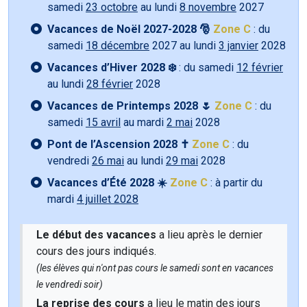
samedi
23 octobre
au lundi
8 novembre
2027
Vacances de Noël 2027-2028 🎅
Zone C
: du
samedi
18 décembre
2027 au lundi
3 janvier
2028
Vacances d’Hiver 2028 ❄️
: du samedi
12 février
au lundi
28 février
2028
Vacances de Printemps 2028 🌷
Zone C
: du
samedi
15 avril
au mardi
2 mai
2028
Pont de l’Ascension 2028 ✝️
Zone C
: du
vendredi
26 mai
au lundi
29 mai
2028
Vacances d’Été 2028 ☀️
Zone C
: à partir du
mardi
4 juillet 2028
Le début des vacances
a lieu après le dernier
cours des jours indiqués.
(les élèves qui n'ont pas cours le samedi sont en vacances
le vendredi soir)
La reprise des cours
a lieu le matin des jours