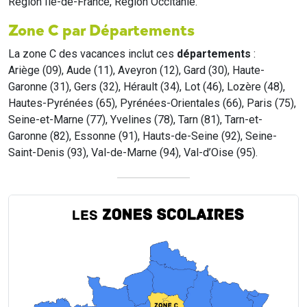
Region Île-de-France, Region Occitanie.
Zone C par Départements
La zone C des vacances inclut ces
départements
:
Ariège (09), Aude (11), Aveyron (12), Gard (30), Haute-
Garonne (31), Gers (32), Hérault (34), Lot (46), Lozère (48),
Hautes-Pyrénées (65), Pyrénées-Orientales (66), Paris (75),
Seine-et-Marne (77), Yvelines (78), Tarn (81), Tarn-et-
Garonne (82), Essonne (91), Hauts-de-Seine (92), Seine-
Saint-Denis (93), Val-de-Marne (94), Val-d’Oise (95).