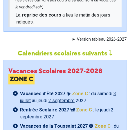
(les élèves qui n'ont pas cours le samedi sont en vacances
le vendredi soir)
La reprise des cours
a lieu le matin des jours
indiqués.
Version tableau 2026-2027
Calendriers scolaires suivants
Vacances Scolaires 2027-2028
ZONE C
Vacances d’Été 2027 ☀️
Zone C
: du samedi
3
juillet
au jeudi
2 septembre
2027
Rentrée Scolaire 2027 🎒
Zone C
: le jeudi
2
septembre
2027
Vacances de la Toussaint 2027 🎃
Zone C
: du