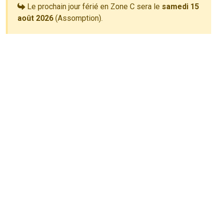
Le prochain jour férié en Zone C sera le
samedi 15
août 2026
(Assomption).