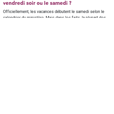
vendredi soir ou le samedi ?
Officiellement, les vacances débutent le samedi selon le
calendrier du ministère. Mais dans les faits, la plupart des
élèves qui n'ont pas cours le samedi sont en vacances dès
le vendredi soir après leur dernier cours. Il est conseillé de
vérifier avec l'établissement scolaire si des cours ont lieu le
samedi matin.
Où trouver le calendrier scolaire officiel ?
Le calendrier scolaire officiel est publié sur le site du
ministère de l'Education nationale
. Les dates présentées sur
ce site reprennent les données officielles pour les années
scolaires en cours et à venir, pour chaque zone et chaque
ville de France.