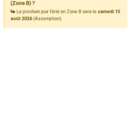
(Zone B) ?
Le prochain jour férié en Zone B sera le
samedi 15
août 2026
(Assomption).