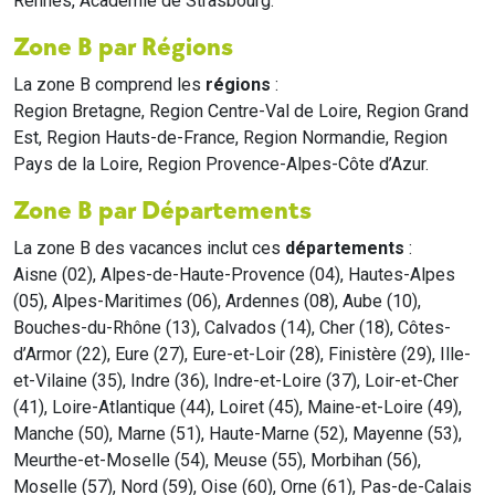
Rennes, Académie de Strasbourg.
Zone B par Régions
La zone B comprend les
régions
:
Region Bretagne, Region Centre-Val de Loire, Region Grand
Est, Region Hauts-de-France, Region Normandie, Region
Pays de la Loire, Region Provence-Alpes-Côte d’Azur.
Zone B par Départements
La zone B des vacances inclut ces
départements
:
Aisne (02), Alpes-de-Haute-Provence (04), Hautes-Alpes
(05), Alpes-Maritimes (06), Ardennes (08), Aube (10),
Bouches-du-Rhône (13), Calvados (14), Cher (18), Côtes-
d’Armor (22), Eure (27), Eure-et-Loir (28), Finistère (29), Ille-
et-Vilaine (35), Indre (36), Indre-et-Loire (37), Loir-et-Cher
(41), Loire-Atlantique (44), Loiret (45), Maine-et-Loire (49),
Manche (50), Marne (51), Haute-Marne (52), Mayenne (53),
Meurthe-et-Moselle (54), Meuse (55), Morbihan (56),
Moselle (57), Nord (59), Oise (60), Orne (61), Pas-de-Calais