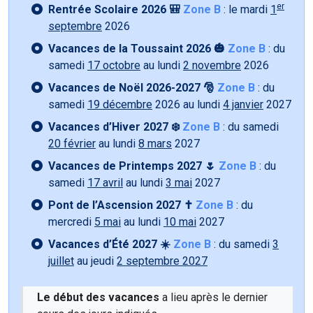
er
Rentrée Scolaire 2026 🎒
Zone B
: le mardi
1
septembre
2026
Vacances de la Toussaint 2026 🎃
Zone B
: du
samedi
17 octobre
au lundi
2 novembre
2026
Vacances de Noël 2026-2027 🎅
Zone B
: du
samedi
19 décembre
2026 au lundi
4 janvier
2027
Vacances d’Hiver 2027 ❄️
Zone B
: du samedi
20 février
au lundi
8 mars
2027
Vacances de Printemps 2027 🌷
Zone B
: du
samedi
17 avril
au lundi
3 mai
2027
Pont de l’Ascension 2027 ✝️
Zone B
: du
mercredi
5 mai
au lundi
10 mai
2027
Vacances d’Été 2027 ☀️
Zone B
: du samedi
3
juillet
au jeudi
2 septembre 2027
Le début des vacances
a lieu après le dernier