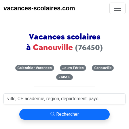
vacances-scolaires.com
Vacances scolaires
à
Canouville
(76450)
Calendrier Vacances
Jours Féries
Canouville
Zone B
Rechercher