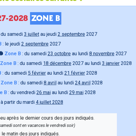
027-2028
ZONE B
 du samedi
3 juillet
au jeudi
2 septembre
2027
B
: le jeudi
2 septembre
2027
🎃
Zone B
: du samedi
23 octobre
au lundi
8 novembre
2027
Zone B
: du samedi
18 décembre
2027 au lundi
3 janvier
2028
B
: du samedi
5 février
au lundi
21 février
2028

Zone B
: du samedi
8 avril
au lundi
24 avril
2028
e B
: du vendredi
26 mai
au lundi
29 mai
2028
 à partir du mardi
4 juillet 2028
ieu après le dernier cours des jours indiqués.
e samedi sont en vacances le vendredi soir)
u le matin des jours indiqués.