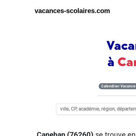
vacances-scolaires.com
Vaca
à
Ca
Calendrier Vacance
Canehan (76260)
se trouve e