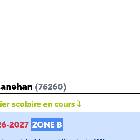
 Canehan
(76260)
er scolaire en cours
026-2027
ZONE B
er