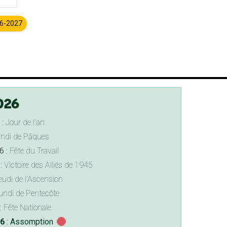
26-2027
026
: Jour de l'an
undi de Pâques
6
: Fête du Travail
: Victoire des Alliés de 1945
eudi de l'Ascension
undi de Pentecôte
: Fête Nationale
26
: Assomption