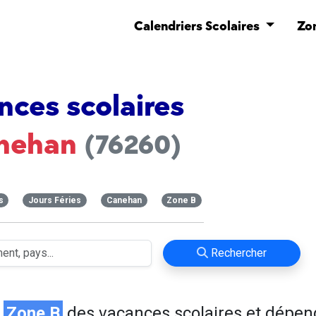
Calendriers Scolaires
Zo
nces scolaires
nehan
(76260)
s
Jours Féries
Canehan
Zone B
Rechercher
n
Zone B
des vacances scolaires et dépen