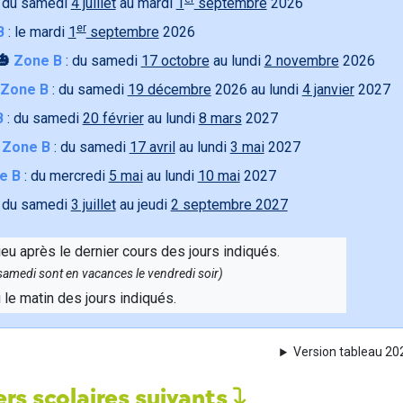
 du samedi
4 juillet
au mardi
1
septembre
2026
er
B
: le mardi
1
septembre
2026
🎃
Zone B
: du samedi
17 octobre
au lundi
2 novembre
2026
Zone B
: du samedi
19 décembre
2026 au lundi
4 janvier
2027
B
: du samedi
20 février
au lundi
8 mars
2027

Zone B
: du samedi
17 avril
au lundi
3 mai
2027
e B
: du mercredi
5 mai
au lundi
10 mai
2027
 du samedi
3 juillet
au jeudi
2 septembre 2027
ieu après le dernier cours des jours indiqués.
e samedi sont en vacances le vendredi soir)
u le matin des jours indiqués.
Version tableau 2
rs scolaires suivants