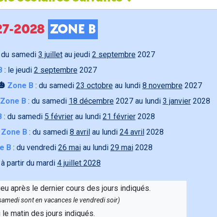
027-2028
ZONE B
 du samedi
3 juillet
au jeudi
2 septembre
2027
B
: le jeudi
2 septembre
2027
🎃
Zone B
: du samedi
23 octobre
au lundi
8 novembre
2027
Zone B
: du samedi
18 décembre
2027 au lundi
3 janvier
2028
B
: du samedi
5 février
au lundi
21 février
2028

Zone B
: du samedi
8 avril
au lundi
24 avril
2028
e B
: du vendredi
26 mai
au lundi
29 mai
2028
 à partir du mardi
4 juillet 2028
ieu après le dernier cours des jours indiqués.
e samedi sont en vacances le vendredi soir)
u le matin des jours indiqués.