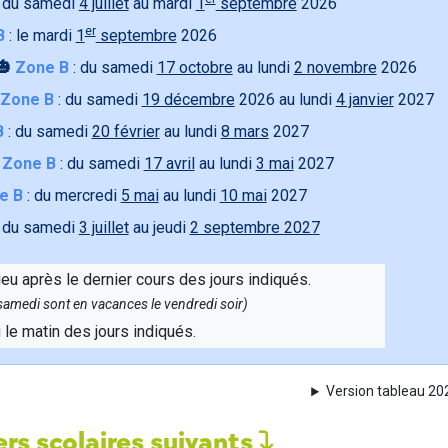
 du samedi
4 juillet
au mardi
1
septembre
2026
er
B
: le mardi
1
septembre
2026
🎃
Zone B
: du samedi
17 octobre
au lundi
2 novembre
2026
Zone B
: du samedi
19 décembre
2026 au lundi
4 janvier
2027
B
: du samedi
20 février
au lundi
8 mars
2027

Zone B
: du samedi
17 avril
au lundi
3 mai
2027
e B
: du mercredi
5 mai
au lundi
10 mai
2027
 du samedi
3 juillet
au jeudi
2 septembre 2027
ieu après le dernier cours des jours indiqués.
e samedi sont en vacances le vendredi soir)
u le matin des jours indiqués.
Version tableau 2
rs scolaires suivants