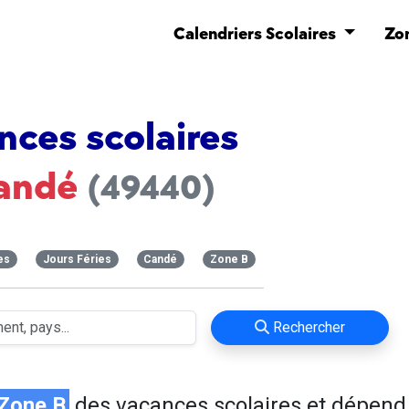
Calendriers Scolaires
Zo
nces scolaires
andé
(49440)
es
Jours Féries
Candé
Zone B
Rechercher
Zone B
des vacances scolaires et dépend