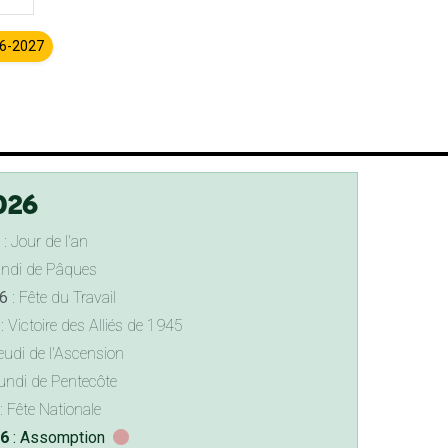
26-2027
026
: Jour de l'an
undi de Pâques
6
: Fête du Travail
: Victoire des Alliés de 1945
eudi de l'Ascension
undi de Pentecôte
: Fête Nationale
26
: Assomption