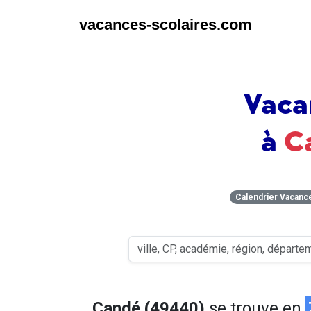
vacances-scolaires.com
Vaca
à
C
Calendrier Vacanc
Candé (49440)
se trouve en