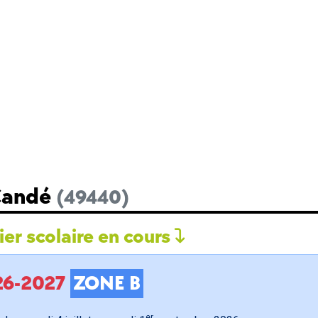
 Candé
(49440)
er scolaire en cours
026-2027
ZONE B
er